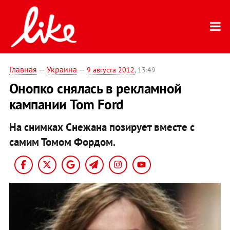
Главная
—
Украина
—
9 августа 2012
, 13:49
Онопко снялась в рекламной
кампании Tom Ford
На снимках Снежана позирует вместе с
самим Томом Фордом.