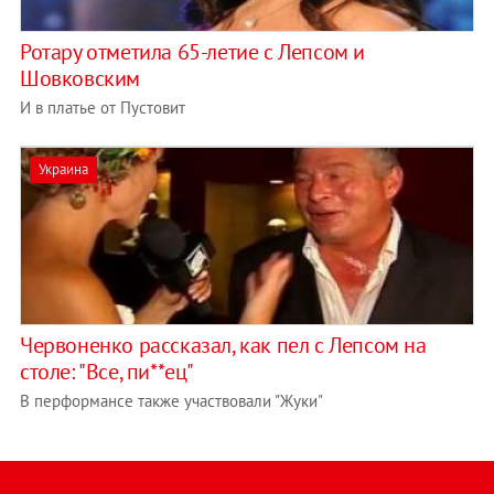
Ротару отметила 65-летие с Лепсом и
Шовковским
И в платье от Пустовит
Украина
Червоненко рассказал, как пел с Лепсом на
столе: "Все, пи**ец"
В перформансе также участвовали "Жуки"