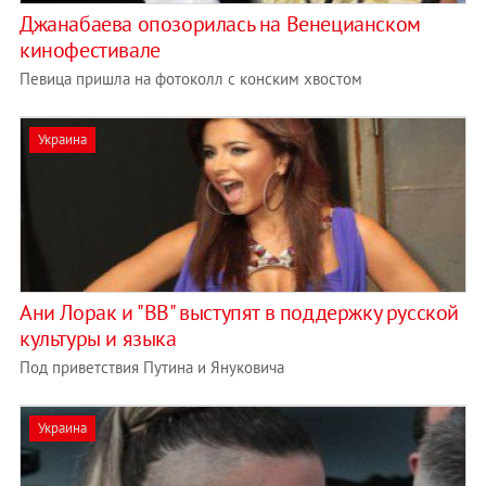
Джанабаева опозорилась на Венецианском
кинофестивале
Певица пришла на фотоколл с конским хвостом
Украина
Ани Лорак и "ВВ" выступят в поддержку русской
культуры и языка
Под приветствия Путина и Януковича
Украина