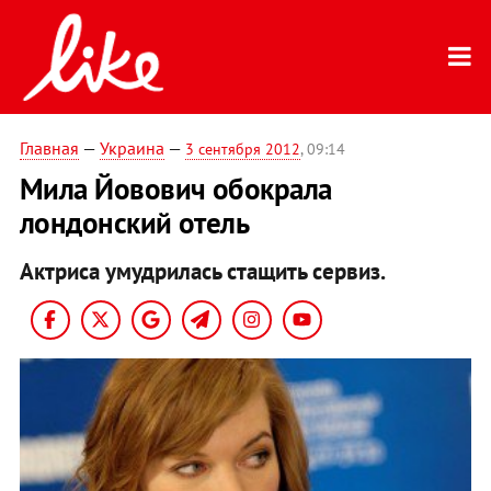
Главная
—
Украина
—
3 сентября 2012
, 09:14
Мила Йовович обокрала
лондонский отель
Актриса умудрилась стащить сервиз.