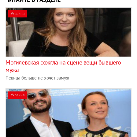
Украина
Могилевская сожгла на сцене вещи бывшего
мужа
Певица больше не хочет замуж
Украина