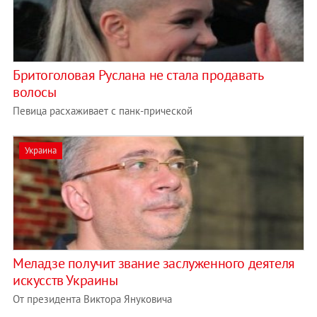
Бритоголовая Руслана не стала продавать
волосы
Певица расхаживает с панк-прической
Украина
Меладзе получит звание заслуженного деятеля
искусств Украины
От президента Виктора Януковича