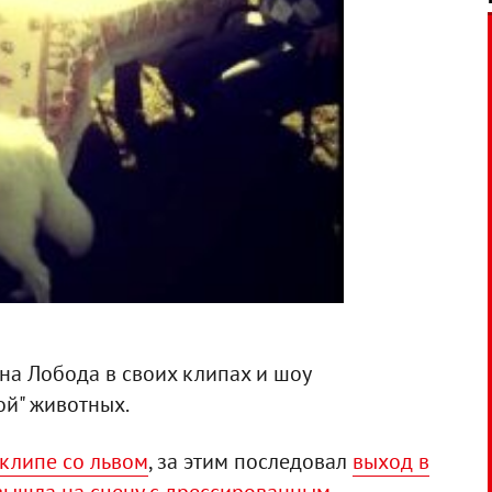
на Лобода в своих клипах и шоу
ой" животных.
 клипе со львом
, за этим последовал
выход в