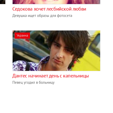
Седокова хочет лесбийской любви
Девушка ищет образы для фотосета
Украина
Дантес начинает день с капельницы
Певец угодил в больницу