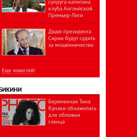
супруга капитана
клуба Английской
Премьер-Лиги
Дядю президента
Сирии будут судить
за мошенничество
Еще новостей!
БИКИНИ
Беременная Тина
Кунаки обнажилась
для обложки
глянца