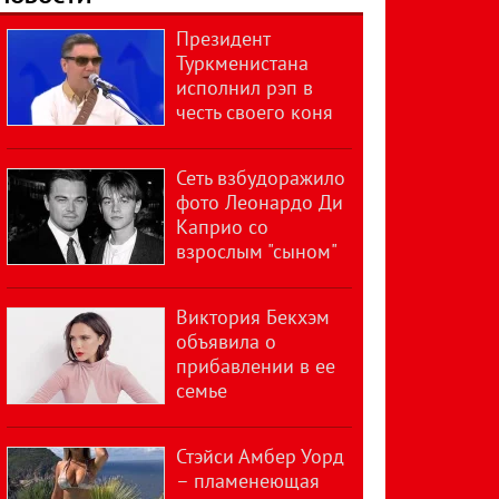
Президент
Туркменистана
исполнил рэп в
честь своего коня
Сеть взбудоражило
фото Леонардо Ди
Каприо со
взрослым "сыном"
Виктория Бекхэм
объявила о
прибавлении в ее
семье
Стэйси Амбер Уорд
– пламенеющая