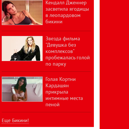
Кендалл Дженнер
засветила ягодицы
в леопардовом
бикини
Звезда фильма
"Девушка без
комплексов"
пробежалась голой
по парку
Голая Кортни
Кардашян
прикрыла
интимные места
пеной
Еще Бикини!