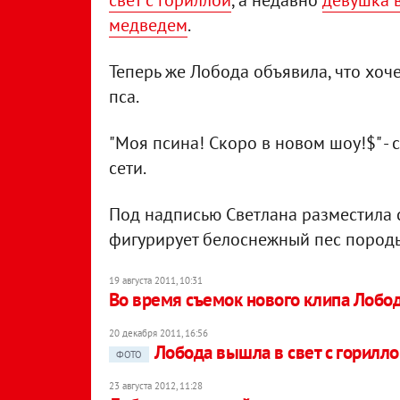
свет с гориллой
, а недавно
девушка 
медведем
.
Теперь же Лобода объявила, что хоч
пса.
"Моя псина! Скоро в новом шоу!$" 
сети.
Под надписью Светлана разместила 
фигурирует белоснежный пес породы
19 августа 2011, 10:31
Во время съемок нового клипа Лобо
20 декабря 2011, 16:56
Лобода вышла в свет с горилло
ФОТО
23 августа 2012, 11:28