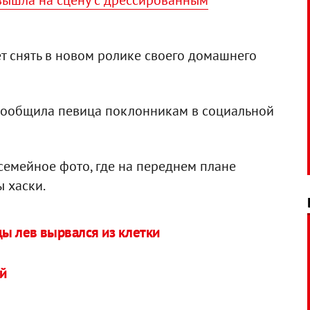
вышла на сцену с дрессированным
ет снять в новом ролике своего домашнего
- сообщила певица поклонникам в социальной
семейное фото, где на переднем плане
 хаски.
ды лев вырвался из клетки
й