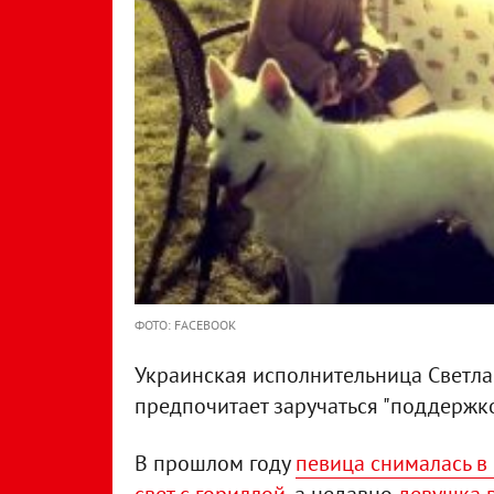
ФОТО: FACEBOOK
Украинская исполнительница Светла
предпочитает заручаться "поддержк
В прошлом году
певица снималась в