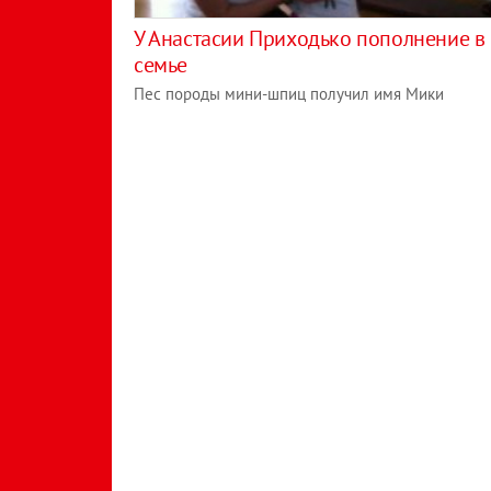
У Анастасии Приходько пополнение в
семье
Пес породы мини-шпиц получил имя Мики