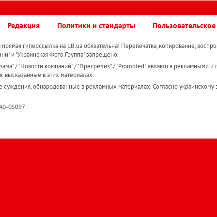
Редакция
Политики и стандарты
Пользовательское
прямая гиперссылка на LB.ua обязательна! Перепечатка, копирование, воспро
ини" и "Украинская Фото Группа" запрещено.
ама" / "Новости компаний" / "Пресрелиз" / "Promoted", являются рекламными и 
я, высказанные в этих материалах.
е суждения, обнародованные в рекламных материалах. Согласно украинскому з
R40-05097