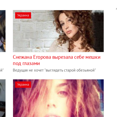
Украина
Снежана Егорова вырезала себе мешки
под глазами
й"
Ведущая не хочет "выглядеть старой обезьяной"
Украина