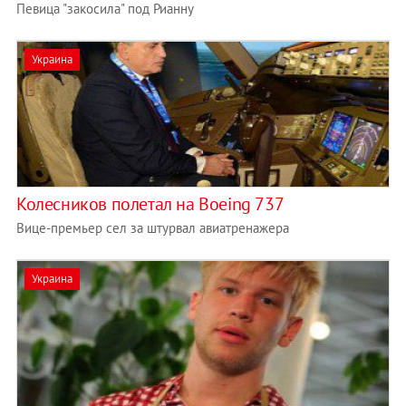
Певица "закосила" под Рианну
Украина
Колесников полетал на Boeing 737
Вице-премьер сел за штурвал авиатренажера
Украина