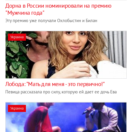
Дорна в России номинировали на премию
"Мужчина года"
Эту премию уже получали Охлобыстин и Билан
Украина
Лобода: "Мать для меня - это первично!"
Певица рассказала про силу, которую ей дает ее дочь Ева
Украина