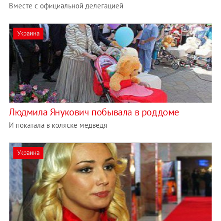
Вместе с официальной делегацией
Украина
Людмила Янукович побывала в роддоме
И покатала в коляске медведя
Украина