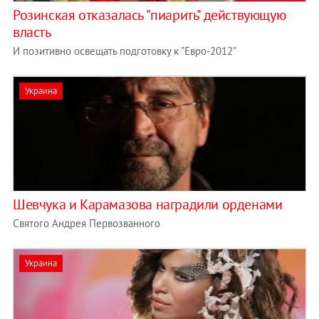
Розинская отказалась "пиарить" действующую
власть
И позитивно освещать подготовку к "Евро-2012"
Украина
Шевчука и Карамазова наградили орденами
Святого Андрея Первозванного
Украина