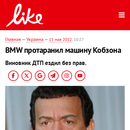
Главная
—
Украина
—
15 мая 2012
, 10:27
BMW протаранил машину Кобзона
Виновник ДТП ездил без прав.