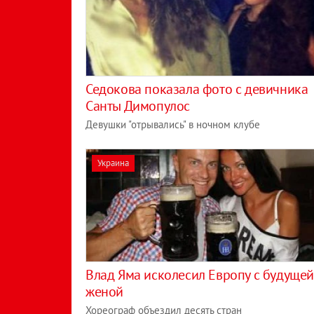
Седокова показала фото с девичника
Санты Димопулос
Девушки "отрывались" в ночном клубе
Украина
Влад Яма исколесил Европу с будуще
женой
Хореограф объездил десять стран