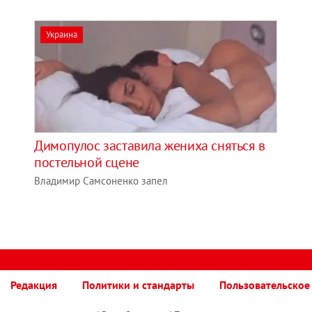
Украина
Димопулос заставила жениха сняться в
постельной сцене
Владимир Самсоненко запел
Редакция
Политики и стандарты
Пользовательское