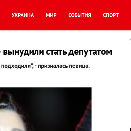
УКРАИНА
МИР
СОБЫТИЯ
СПОРТ
е вынудили стать депутатом
подходили", - призналась певица.