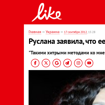
Главная
—
Украина
—
17 сентября 2012
, 15:28
Руслана заявила, что е
"Такими хитрыми методами ко мне 