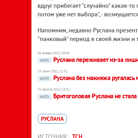
вдруг прибегает "случайно" какая-то
потом уже нет выбора", - возмущаетс
Напомним, недавно Руслана презент
"панковый" период в своей жизни и 
06 января 2012, 09:43
Руслана переживает из-за лишн
ФОТО
25 июня 2012, 11:31
Руслана без макияжа ругалась 
ФОТО
31 августа 2012, 14:51
Бритоголовая Руслана не стала
ФОТО
РУСЛАНА
ИСТОЧНИК:
ТСН