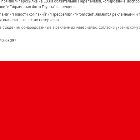
прямая гиперссылка на LB.ua обязательна! Перепечатка, копирование, воспро
ини" и "Украинская Фото Группа" запрещено.
ама" / "Новости компаний" / "Пресрелиз" / "Promoted", являются рекламными и 
я, высказанные в этих материалах.
е суждения, обнародованные в рекламных материалах. Согласно украинскому з
R40-05097