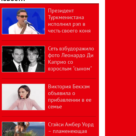
Президент
Туркменистана
исполнил рэп в
честь своего коня
Сеть взбудоражило
фото Леонардо Ди
Каприо со
взрослым "сыном"
Виктория Бекхэм
объявила о
прибавлении в ее
семье
Стэйси Амбер Уорд
– пламенеющая