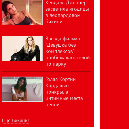
Кендалл Дженнер
засветила ягодицы
в леопардовом
бикини
Звезда фильма
"Девушка без
комплексов"
пробежалась голой
по парку
Голая Кортни
Кардашян
прикрыла
интимные места
пеной
Еще Бикини!