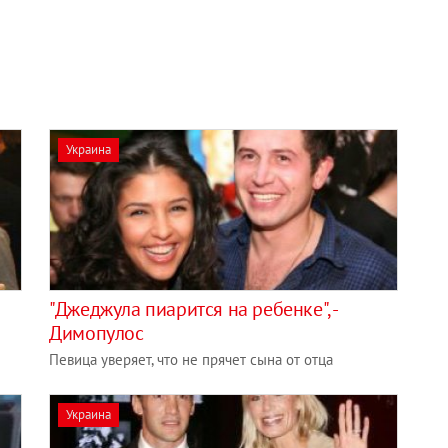
Украина
"Джеджула пиарится на ребенке", -
Димопулос
Певица уверяет, что не прячет сына от отца
Украина