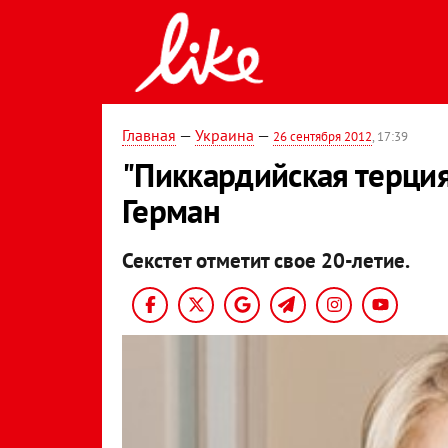
Главная
—
Украина
—
26 сентября 2012
, 17:39
"Пиккардийская терция
Герман
Секстет отметит свое 20-летие.