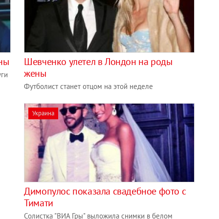
ены
Шевченко улетел в Лондон на роды
жены
уги
Футболист станет отцом на этой неделе
Украина
Димопулос показала свадебное фото с
Тимати
Солистка "ВИА Гры" выложила снимки в белом