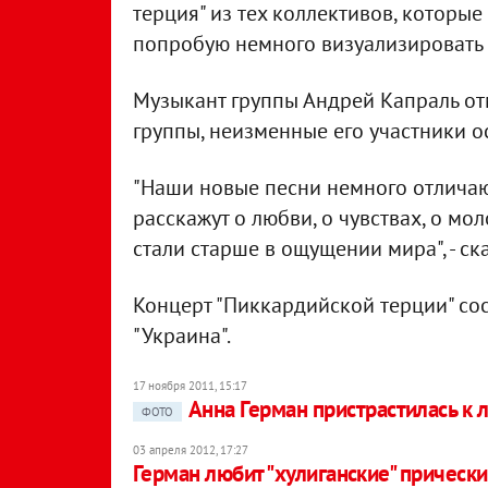
терция" из тех коллективов, которые
попробую немного визуализировать и
Музыкант группы Андрей Капраль отм
группы, неизменные его участники 
"Наши новые песни немного отлича
расскажут о любви, о чувствах, о мо
стали старше в ощущении мира", - ск
Концерт "Пиккардийской терции" со
"Украина".
17 ноября 2011, 15:17
Анна Герман пристрастилась к
ФОТО
03 апреля 2012, 17:27
Герман любит "хулиганские" прически