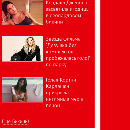
Кендалл Дженнер
засветила ягодицы
в леопардовом
бикини
Звезда фильма
"Девушка без
комплексов"
пробежалась голой
по парку
Голая Кортни
Кардашян
прикрыла
интимные места
пеной
Еще Бикини!