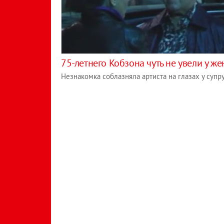
75-летнего Кобзона чуть не увели у ж
Незнакомка соблазняла артиста на глазах у супр