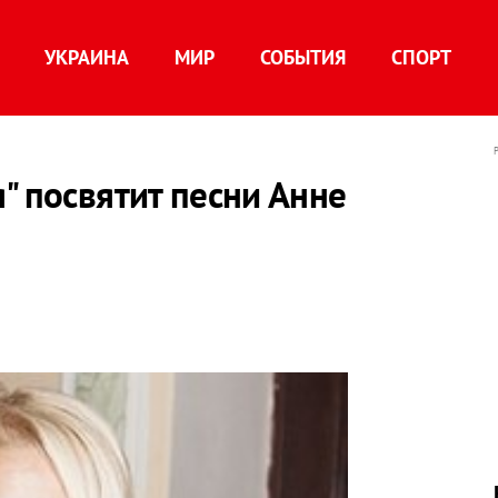
УКРАИНА
МИР
СОБЫТИЯ
СПОРТ
" посвятит песни Анне