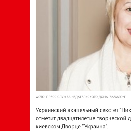
ФОТО: ПРЕСС-СЛУЖБА ИЗДАТЕЛЬСКОГО ДОМА "ВАВИЛОН"
Украинский акапельный секстет "Пикк
отметит двадцатилетие творческой 
киевском Дворце "Украина".