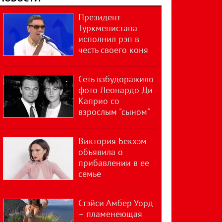
Президент
Туркменистана
исполнил рэп в
честь своего коня
Сеть взбудоражило
фото Леонардо Ди
Каприо со
взрослым "сыном"
Виктория Бекхэм
объявила о
прибавлении в ее
семье
Стэйси Амбер Уорд
– пламенеющая