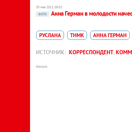
30 мая 2012, 08:01
Анна Герман в молодости наче
ФОТО
РУСЛАНА
ТНМК
АННА ГЕРМАН
ИСТОЧНИК:
КОРРЕСПОНДЕНТ
,
КОММ
РЕКЛАМА