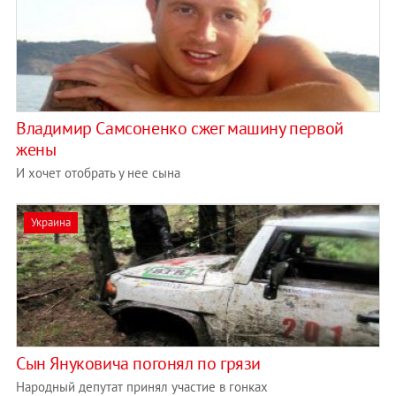
Владимир Самсоненко сжег машину первой
жены
И хочет отобрать у нее сына
Украина
Сын Януковича погонял по грязи
Народный депутат принял участие в гонках