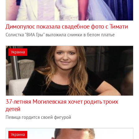
Димопулос показала свадебное фото с Тимати
Солистка "ВИА Гры" выложила снимки в белом платье
Украина
37-летняя Могилевская хочет родить троих
детей
Певица гордится своей фигурой
Украина