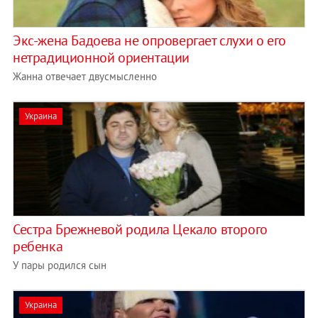
Экс-жена Бадоева не опровергает слухи о его
нетрадиционной ориентации
Жанна отвечает двусмысленно
Украина
Сестра Брежневой родила Цекало второго
ребенка
У пары родился сын
Украина