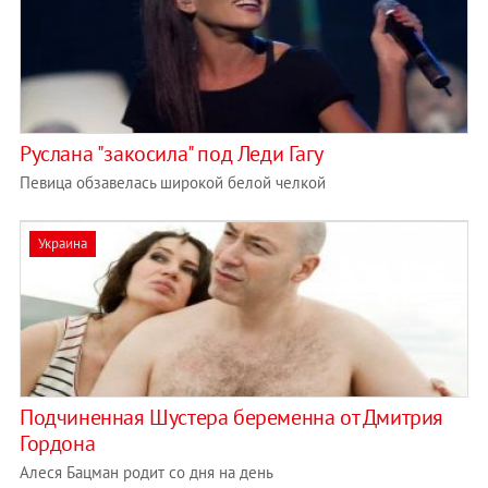
Руслана "закосила" под Леди Гагу
Певица обзавелась широкой белой челкой
Украина
Подчиненная Шустера беременна от Дмитрия
Гордона
Алеся Бацман родит со дня на день