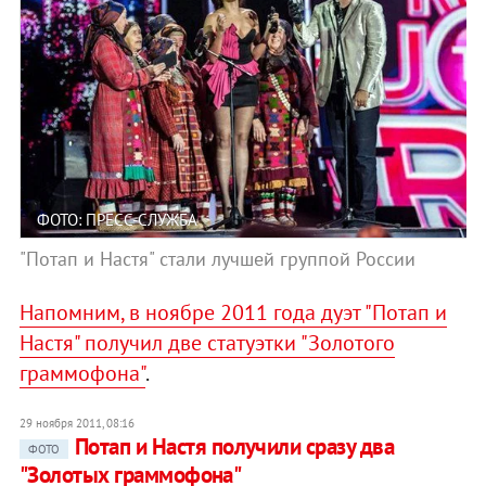
ФОТО: ПРЕСС-СЛУЖБА
"Потап и Настя" стали лучшей группой России
Напомним, в ноябре 2011 года дуэт "Потап и
Настя" получил две статуэтки "Золотого
граммофона"
.
29 ноября 2011, 08:16
Потап и Настя получили сразу два
ФОТО
"Золотых граммофона"