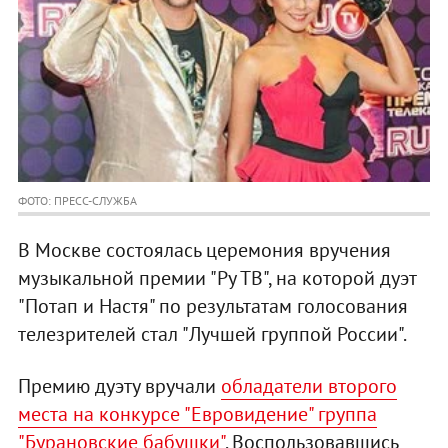
ФОТО: ПРЕСС-СЛУЖБА
В Москве состоялась церемония вручения
музыкальной премии "Ру ТВ", на которой дуэт
"Потап и Настя" по результатам голосования
телезрителей стал "Лучшей группой России".
Премию дуэту вручали
обладатели второго
места на конкурсе "Евровидение" группа
"Бурановские бабушки"
. Воспользовавшись