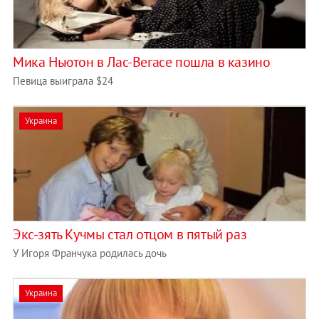
Мика Ньютон в Лас-Вегасе пошла в казино
Певица выиграла $24
Украина
Экс-зять Кучмы стал отцом в пятый раз
У Игоря Франчука родилась дочь
Украина