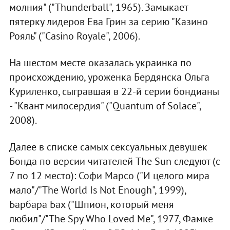
молния" ("Thunderball", 1965). Замыкает
пятерку лидеров Ева Грин за серию "Казино
Рояль" ("Casino Royale", 2006).
На шестом месте оказалась украинка по
происхождению, уроженка Бердянска Ольга
Куриленко, сыгравшая в 22-й серии бондианы
- "Квант милосердия" ("Quantum of Solace",
2008).
Далее в списке самых сексуальных девушек
Бонда по версии читателей The Sun следуют (с
7 по 12 место): Софи Марсо ("И целого мира
мало"/"The World Is Not Enough", 1999),
Барбара Бах ("Шпион, который меня
любил"/"The Spy Who Loved Me", 1977, Фамке