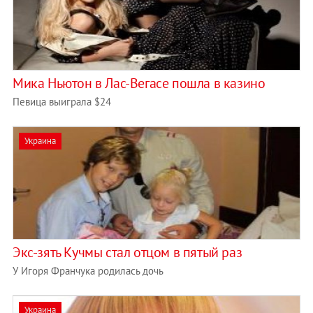
Мика Ньютон в Лас-Вегасе пошла в казино
Певица выиграла $24
Украина
Экс-зять Кучмы стал отцом в пятый раз
У Игоря Франчука родилась дочь
Украина