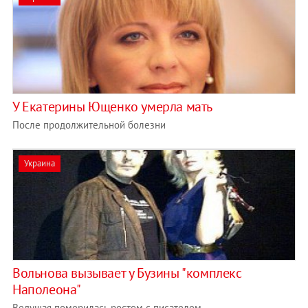
У Екатерины Ющенко умерла мать
После продолжительной болезни
Украина
Вольнова вызывает у Бузины "комплекс
Наполеона"
Ведущая померилась ростом с писателем