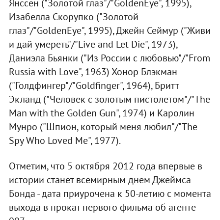
Янссен ("Золотой глаз"/"GoldenEye", 1995),
Изабелла Скорупко ("Золотой
глаз"/"GoldenEye", 1995), Джейн Сеймур ("Живи
и дай умереть"/"Live and Let Die", 1973),
Даниэла Бьянки ("Из России с любовью"/"From
Russia with Love", 1963) Хонор Блэкман
("Голдфингер"/"Goldfinger", 1964), Бритт
Экланд ("Человек с золотым пистолетом"/"The
Man with the Golden Gun", 1974) и Каролин
Мунро ("Шпион, который меня любил"/"The
Spy Who Loved Me", 1977).
Отметим, что 5 октября 2012 года впервые в
истории станет всемирным днем Джеймса
Бонда - дата приурочена к 50-летию с момента
выхода в прокат первого фильма об агенте