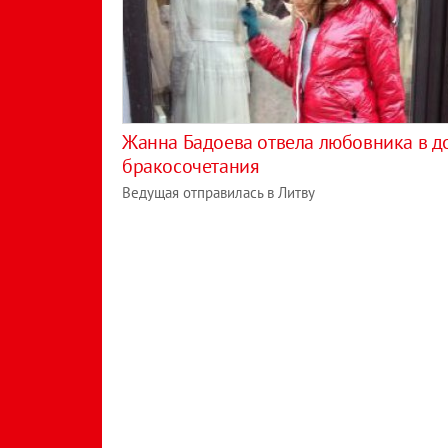
Жанна Бадоева отвела любовника в д
бракосочетания
Ведущая отправилась в Литву