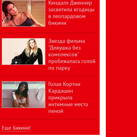
Кендалл Дженнер
засветила ягодицы
в леопардовом
бикини
Звезда фильма
"Девушка без
комплексов"
пробежалась голой
по парку
Голая Кортни
Кардашян
прикрыла
интимные места
пеной
Еще Бикини!