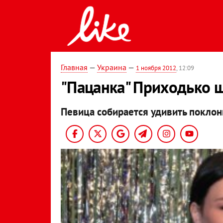
Главная
—
Украина
—
1 ноября 2012
, 12:09
"Пацанка" Приходько ш
Певица собирается удивить поклон