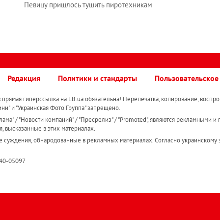
Певицу пришлось тушить пиротехникам
Редакция
Политики и стандарты
Пользовательское
прямая гиперссылка на LB.ua обязательна! Перепечатка, копирование, воспро
ини" и "Украинская Фото Группа" запрещено.
ама" / "Новости компаний" / "Пресрелиз" / "Promoted", являются рекламными и 
я, высказанные в этих материалах.
е суждения, обнародованные в рекламных материалах. Согласно украинскому з
R40-05097