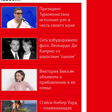
Президент
Туркменистана
исполнил рэп в
честь своего коня
Сеть взбудоражило
фото Леонардо Ди
Каприо со
взрослым "сыном"
Виктория Бекхэм
объявила о
прибавлении в ее
семье
Стэйси Амбер Уорд
– пламенеющая