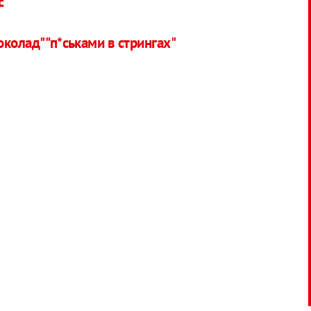
с
колад" "п*ськами в стрингах"