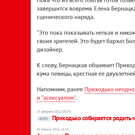
Пока что из всего платья готов тольк
завершится вовремя. Елена Бернацк
сценического наряда.
"Это пока показывать нельзя и ником
своих зрителей. Это будет бархат. Бол
дизайнер.
К слову, Бернацкая обшивает Приход
кума певицы, крестная ее двухлетне
Напомним, ранее
Приходько неоднок
и "асексуалом"
.
13 февраля 2012, 08:59
Приходько собирается родить 
ФОТО
02 апреля 2012, 16:15