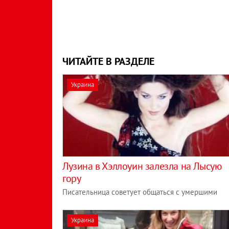
ЧИТАЙТЕ В РАЗДЕЛЕ
Украина
Лузина в Хэллоуин залезла на Лысую
гору
Писательница советует общаться с умершими
Украина