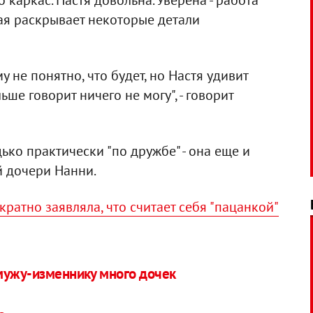
о каркас. Настя довольна. Уверена - работа
ая раскрывает некоторые детали
у не понятно, что будет, но Настя удивит
ьше говорит ничего не могу", - говорит
ько практически "по дружбе" - она еще и
й дочери Нанни.
ратно заявляла, что считает себя "пацанкой"
мужу-изменнику много дочек