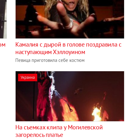
ом
Камалия с дырой в голове поздравила с
наступающим Хэллоуином
Певица приготовила себе костюм
Украина
На съемках клипа у Могилевской
загорелось платье