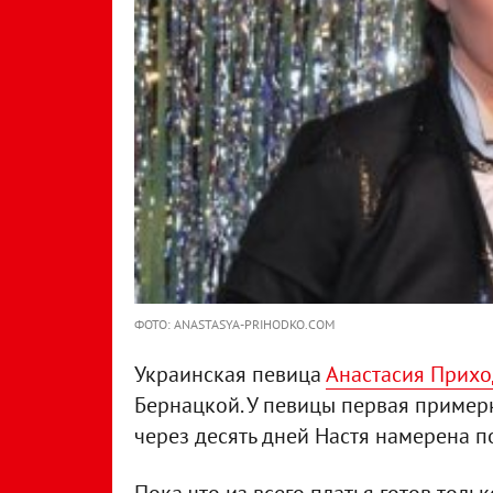
ФОТО: ANASTASYA-PRIHODKO.COM
Украинская певица
Анастасия Прихо
Бернацкой. У певицы первая примерк
через десять дней Настя намерена п