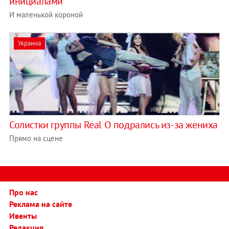
инициалами
И маленькой короной
Украина
Солистки группы Real O подрались из-за жениха
Прямо на сцене
Про нас
Реклама на сайте
Ивенты
Редакция