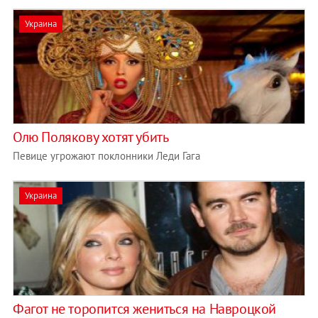
Украина
Олю Полякову хотят убить
Певице угрожают поклонники Леди Гага
Украина
Фагот не торопится жениться на Навроцкой