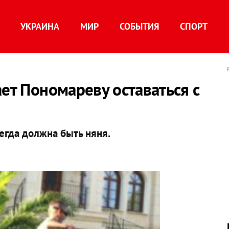
УКРАИНА
МИР
СОБЫТИЯ
СПОРТ
ает Пономареву оставаться с
егда должна быть няня.