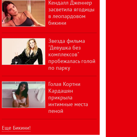
Кендалл Дженнер
засветила ягодицы
в леопардовом
бикини
Звезда фильма
"Девушка без
комплексов"
пробежалась голой
по парку
Голая Кортни
Кардашян
прикрыла
интимные места
пеной
Еще Бикини!