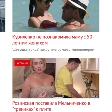
Куриленко не познакомила маму с 50-
летним женихом
"Девушка Бонда" закрутила роман с миллионером
Украина
Розинская поставила Мельниченко в
"трениках" к плите