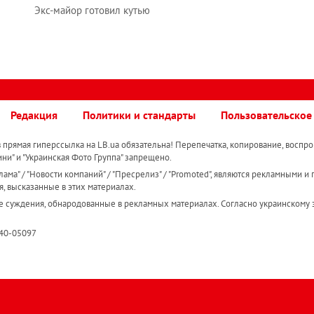
Экс-майор готовил кутью
Редакция
Политики и стандарты
Пользовательское
прямая гиперссылка на LB.ua обязательна! Перепечатка, копирование, воспро
ини" и "Украинская Фото Группа" запрещено.
ама" / "Новости компаний" / "Пресрелиз" / "Promoted", являются рекламными и 
я, высказанные в этих материалах.
е суждения, обнародованные в рекламных материалах. Согласно украинскому з
R40-05097