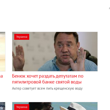
Украина
ла
Бенюк хочет раздать депутатам по
пятилитровой банке святой воды
Актер советует всем пить крещенскую воду
Украина