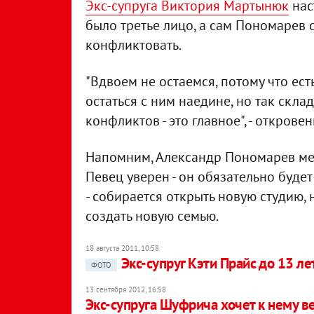
Экс-супруга Виктория Мартынюк
нас
было третье лицо, а сам Пономарев с
конфликтовать.
"Вдвоем не остаемся, потому что ест
остаться с ним наедине, но так склад
конфликтов - это главное", - откров
Напомним, Александр Пономарев меч
Певец уверен - он обязательно будет
- собирается открыть новую студию, 
создать новую семью.
18 августа 2011, 10:58
Экс-супруг Кэти Прайс до 13 ле
ФОТО
13 сентября 2012, 16:58
Экс-супруга Шуфрича хочет к нему в