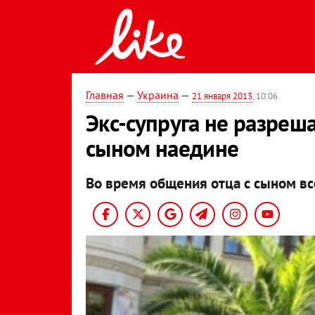
Главная
—
Украина
—
21 января 2013
, 10:06
Экс-супруга не разреш
сыном наедине
Во время общения отца с сыном вс