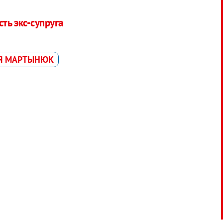
ть экс-супруга
Я МАРТЫНЮК