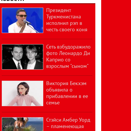
Президент
Туркменистана
исполнил рэп в
честь своего коня
Сеть взбудоражило
фото Леонардо Ди
Каприо со
взрослым "сыном"
Виктория Бекхэм
объявила о
прибавлении в ее
семье
Стэйси Амбер Уорд
– пламенеющая