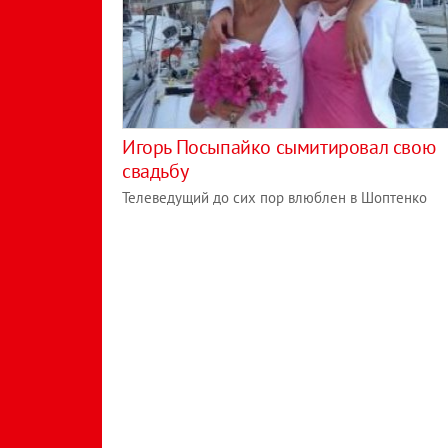
Игорь Посыпайко сымитировал свою
свадьбу
Телеведущий до сих пор влюблен в Шоптенко