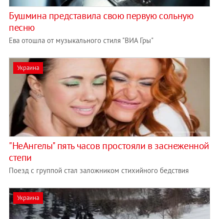
Бушмина представила свою первую сольную
песню
Ева отошла от музыкального стиля "ВИА Гры"
Украина
"НеАнгелы" пять часов простояли в заснеженной
степи
Поезд с группой стал заложником стихийного бедствия
Украина