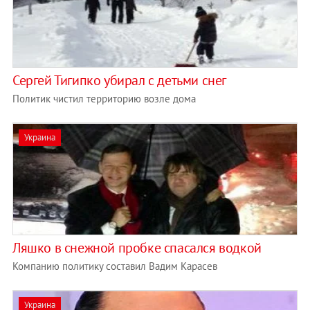
Сергей Тигипко убирал с детьми снег
Политик чистил территорию возле дома
Украина
Ляшко в снежной пробке cпасался водкой
Компанию политику составил Вадим Карасев
Украина