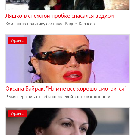
Ляшко в снежной пробке cпасался водкой
Компанию политику составил Вадим Карасев
Украина
Оксана Байрак: "На мне все хорошо смотрится"
Режиссер считает себя королевой экстравагантности
Украина