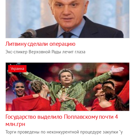
Литвину сделали операцию
Экс-спикер Верховной Рады лечит глаза
Украина
Государство выделило Поплавскому почти 4
млн.грн
Торги проведены по неконкурентной процедуре закупки "у