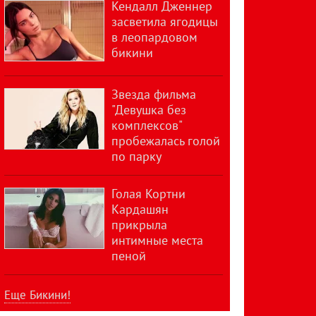
Кендалл Дженнер
засветила ягодицы
в леопардовом
бикини
Звезда фильма
"Девушка без
комплексов"
пробежалась голой
по парку
Голая Кортни
Кардашян
прикрыла
интимные места
пеной
Еще Бикини!