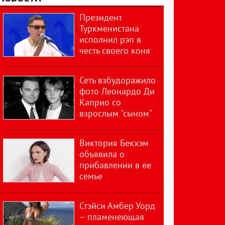
Президент
Туркменистана
исполнил рэп в
честь своего коня
Сеть взбудоражило
фото Леонардо Ди
Каприо со
взрослым "сыном"
Виктория Бекхэм
объявила о
прибавлении в ее
семье
Стэйси Амбер Уорд
– пламенеющая