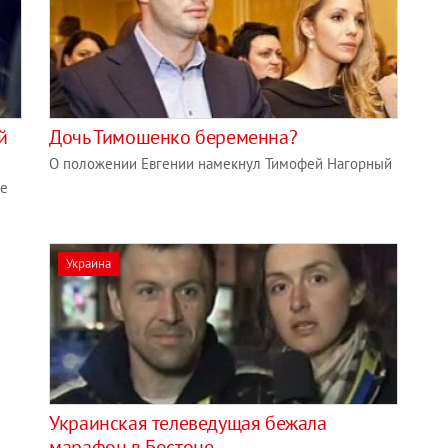
й
Дочь Тимошенко беременна?
О положении Евгении намекнул Тимофей Нагорный
ие
Украина
Украинская телеведущая бежала
марафон в Бостоне