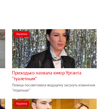
Украина
Приходько назвала юмор Урганта
"туалетным"
Певица посоветовала ведущему засунуть извинения
"подальше"
Украина