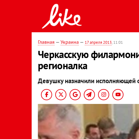
Главная
—
Украина
—
17 апреля 2013
, 11:01
Черкасскую филармони
регионалка
Девушку назначили исполняющей о