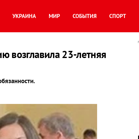
УКРАИНА
МИР
СОБЫТИЯ
СПОРТ
ю возглавила 23-летняя
бязанности.