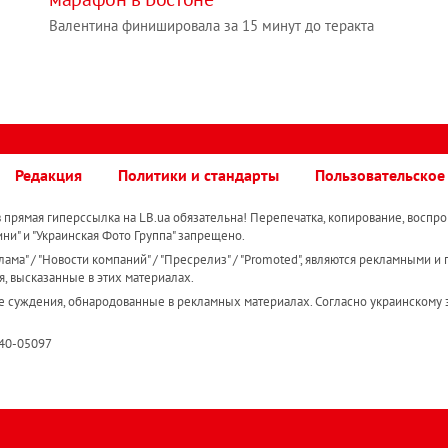
Валентина финишировала за 15 минут до теракта
Редакция
Политики и стандарты
Пользовательское
прямая гиперссылка на LB.ua обязательна! Перепечатка, копирование, воспро
ини" и "Украинская Фото Группа" запрещено.
ама" / "Новости компаний" / "Пресрелиз" / "Promoted", являются рекламными и 
я, высказанные в этих материалах.
е суждения, обнародованные в рекламных материалах. Согласно украинскому з
R40-05097