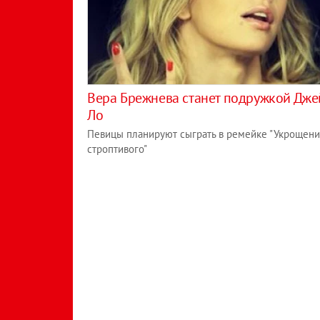
Вера Брежнева станет подружкой Дже
Ло
Певицы планируют сыграть в ремейке "Укрощен
строптивого"