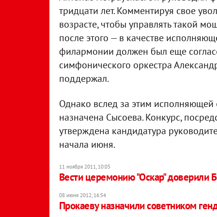
тридцати лет. Комментируя свое увол
возрасте, чтобы управлять такой м
после этого — в качестве исполняющ
филармонии должен был еще согласо
симфонического оркестра Александр
поддержал.
Однако вслед за этим исполняющей
назначена Сысоева. Конкурс, посред
утверждена кандидатура руководите
начала июня.
11 ноября 2011, 10:05
Вести церемонию "Оскар" доверили 
08 июня 2012, 16:54
Прокаеву назначили советником ген