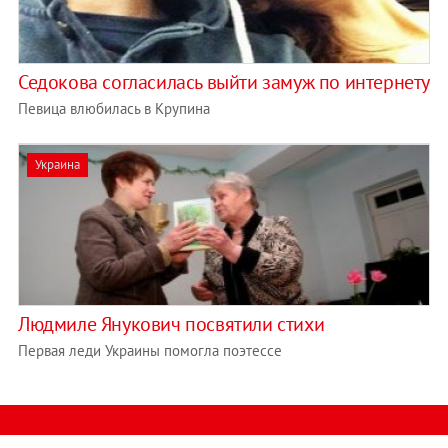
Седокова согласилась выйти замуж по интернету
Певица влюбилась в Крупина
Украина
Людмиле Янукович посвятили стихи
Первая леди Украины помогла поэтессе