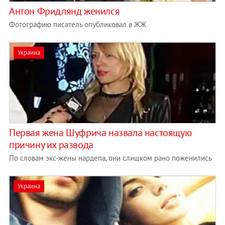
Антон Фридлянд женился
Фотографию писатель опубликовал в ЖЖ
Украина
Первая жена Шуфрича назвала настоящую
причину их развода
По словам экс-жены нардепа, они слишком рано поженились
Украина