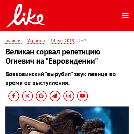
Главная
—
Украина
—
14 мая 2013
, 12:42
Великан сорвал репетицию
Огневич на "Евровидении"
Вовковинский "вырубил" звук певице во
время ее выступления.