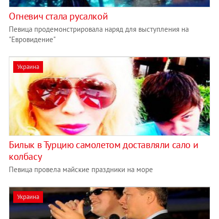
Огневич стала русалкой
Певица продемонстрировала наряд для выступления на
"Евровидение"
Украина
Билык в Турцию самолетом доставляли сало и
колбасу
Певица провела майские праздники на море
Украина