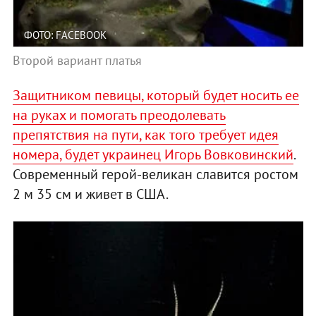
ФОТО: FACEBOOK
Второй вариант платья
Защитником певицы, который будет носить ее
на руках и помогать преодолевать
препятствия на пути, как того требует идея
номера, будет украинец Игорь Вовковинский
.
Современный герой-великан славится ростом
2 м 35 см и живет в США.