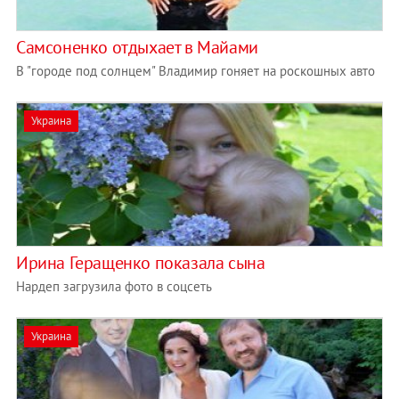
Самсоненко отдыхает в Майами
В "городе под солнцем" Владимир гоняет на роскошных авто
Украина
Ирина Геращенко показала сына
Нардеп загрузила фото в соцсеть
Украина