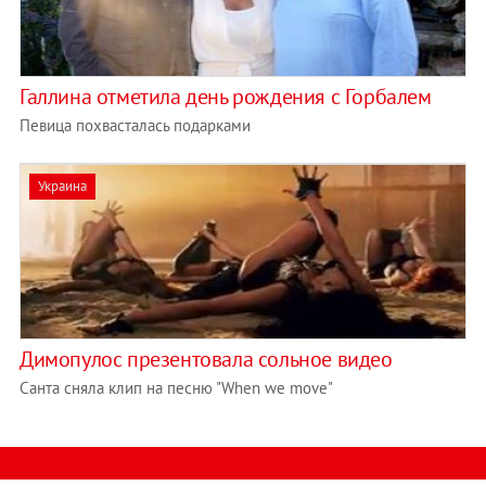
Галлина отметила день рождения с Горбалем
Певица похвасталась подарками
Украина
Димопулос презентовала сольное видео
Санта сняла клип на песню "When we move"