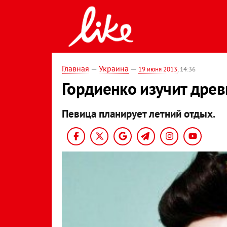
Главная
—
Украина
—
19 июня 2013
, 14:36
Гордиенко изучит дре
Певица планирует летний отдых.