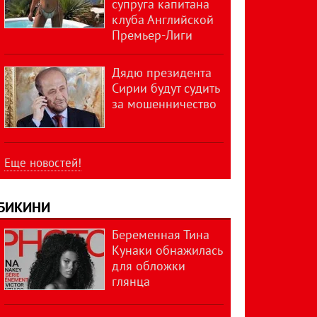
супруга капитана
клуба Английской
Премьер-Лиги
Дядю президента
Сирии будут судить
за мошенничество
Еще новостей!
БИКИНИ
Беременная Тина
Кунаки обнажилась
для обложки
глянца