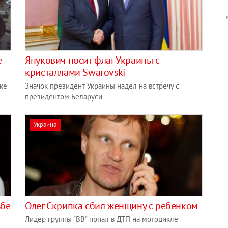
е
Янукович носит флаг Украины с
кристаллами Swarovski
ке
Значок президент Украины надел на встречу с
президентом Беларуси
Украина
ьбе
Олег Скрипка сбил женщину с ребенком
Лидер группы "ВВ" попал в ДТП на мотоцикле