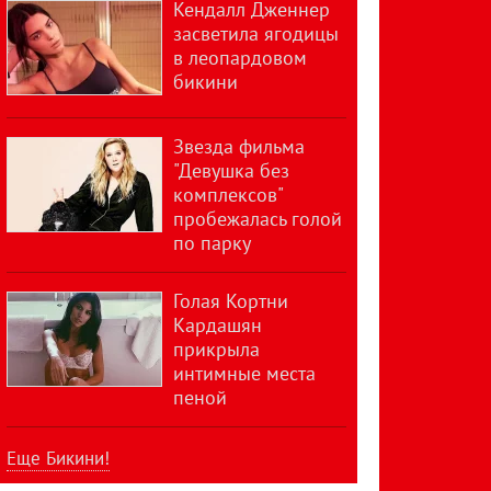
Кендалл Дженнер
засветила ягодицы
в леопардовом
бикини
Звезда фильма
"Девушка без
комплексов"
пробежалась голой
по парку
Голая Кортни
Кардашян
прикрыла
интимные места
пеной
Еще Бикини!