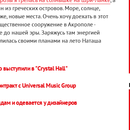
орозы я грелась на солнышке на Шри-Ланке
, а
 из греческих островов. Море, солнце,
же, новые места. Очень хочу доехать в этот
ущественное сооружение в Акрополе -
 до нашей эры. Заряжусь там энергией
делилась своими планами на лето Наташа
 выступили в "Crystal Hall"
тракт с Universal Music Group
ндам и одевается у дизайнеров