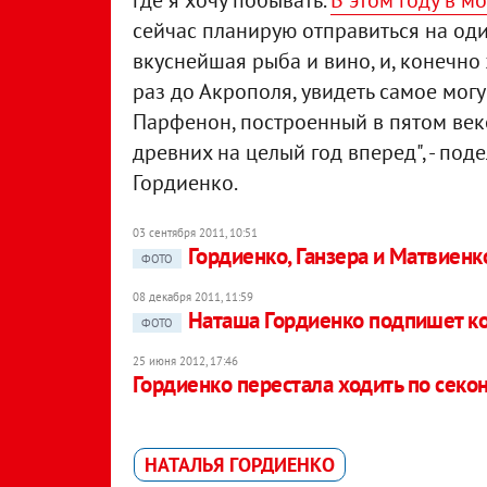
где я хочу побывать.
В этом году в м
сейчас планирую отправиться на один
вкуснейшая рыба и вино, и, конечно 
раз до Акрополя, увидеть самое мог
Парфенон, построенный в пятом веке
древних на целый год вперед", - по
Гордиенко.
03 сентября 2011, 10:51
Гордиенко, Ганзера и Матвиенко
ФОТО
08 декабря 2011, 11:59
Наташа Гордиенко подпишет кон
ФОТО
25 июня 2012, 17:46
Гордиенко перестала ходить по секо
НАТАЛЬЯ ГОРДИЕНКО