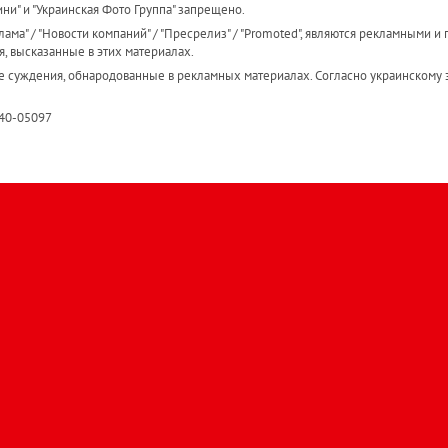
ини" и "Украинская Фото Группа" запрещено.
ама" / "Новости компаний" / "Пресрелиз" / "Promoted", являются рекламными и 
я, высказанные в этих материалах.
е суждения, обнародованные в рекламных материалах. Согласно украинскому з
R40-05097