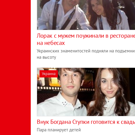
Лорак с мужем поужинали в ресторан
на небесах
Украинских знаменитостей подняли на подъемни
на высоту
Украина
Внук Богдана Ступки готовится к свад
Пара планирует детей