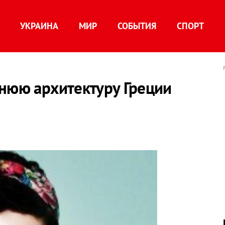
УКРАИНА
МИР
СОБЫТИЯ
СПОРТ
внюю архитектуру Греции