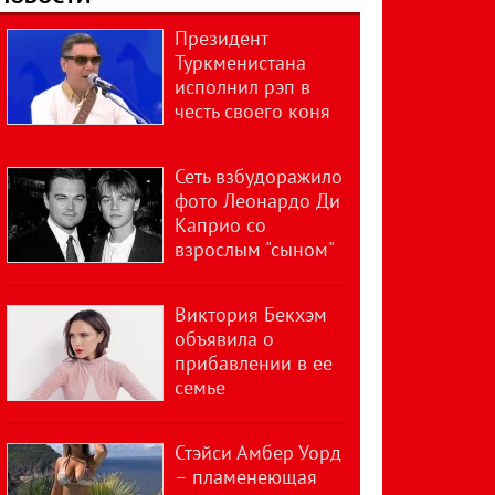
Президент
Туркменистана
исполнил рэп в
честь своего коня
Сеть взбудоражило
фото Леонардо Ди
Каприо со
взрослым "сыном"
Виктория Бекхэм
объявила о
прибавлении в ее
семье
Стэйси Амбер Уорд
– пламенеющая