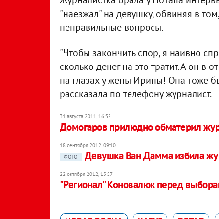
Журналистка брала у Потапа интервь
"наезжал" на девушку, обвиняя в том
неправильные вопросы.
"Чтобы закончить спор, я наивно спр
сколько денег на это тратит. А он в о
на глазах у жены Ирины! Она тоже бы
рассказала по телефону журналист.
31 августа 2011, 16:32
Домогаров прилюдно обматерил жур
18 сентября 2012, 09:10
Девушка Ван Дамма избила жур
ФОТО
22 октября 2012, 15:27
"Регионал" Коновалюк перед выбора