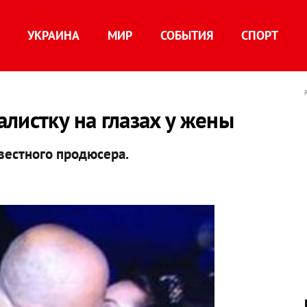
УКРАИНА
МИР
СОБЫТИЯ
СПОРТ
листку на глазах у жены
вестного продюсера.