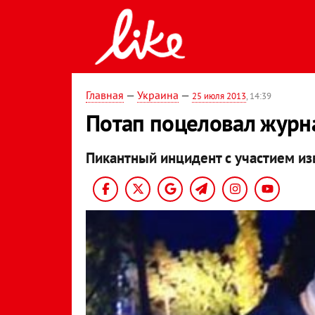
Главная
—
Украина
—
25 июля 2013
, 14:39
Потап поцеловал журна
Пикантный инцидент с участием из