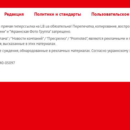
Редакция
Политики и стандарты
Пользовательское
прямая гиперссылка на LB.ua обязательна! Перепечатка, копирование, воспро
ини" и "Украинская Фото Группа" запрещено.
ама" / "Новости компаний" / "Пресрелиз" / "Promoted", являются рекламными и 
я, высказанные в этих материалах.
е суждения, обнародованные в рекламных материалах. Согласно украинскому з
R40-05097