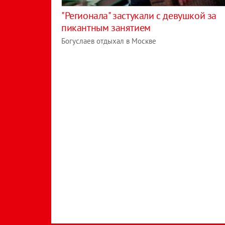
"Регионала" застукали с девушкой за
пикантным занятием
Богуслаев отдыхал в Москве