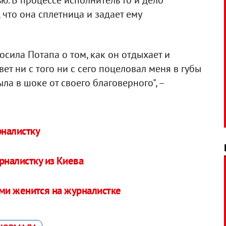
ю. В процессе исполнитель то и дело
, что она сплетница и задает ему
осила Потапа о том, как он отдыхает и
твет ни с того ни с сего поцеловал меня в губы
ла в шоке от своего благоверного", –
налистку
налистку из Киева
ми женится на журналистке