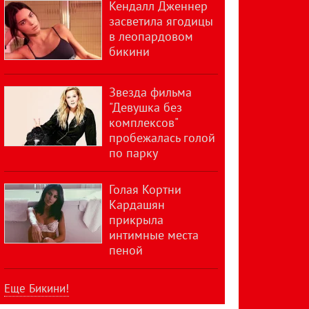
Кендалл Дженнер
засветила ягодицы
в леопардовом
бикини
Звезда фильма
"Девушка без
комплексов"
пробежалась голой
по парку
Голая Кортни
Кардашян
прикрыла
интимные места
пеной
Еще Бикини!