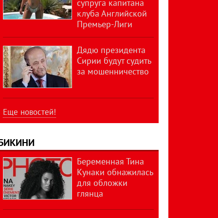
супруга капитана
клуба Английской
Премьер-Лиги
Дядю президента
Сирии будут судить
за мошенничество
Еще новостей!
БИКИНИ
Беременная Тина
Кунаки обнажилась
для обложки
глянца