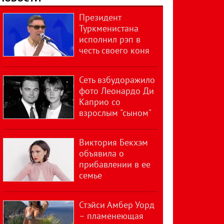
Президент
Туркменистана
исполнил рэп в
честь своего коня
Сеть взбудоражило
фото Леонардо Ди
Каприо со
взрослым "сыном"
Виктория Бекхэм
объявила о
прибавлении в ее
семье
Стэйси Амбер Уорд
– пламенеющая