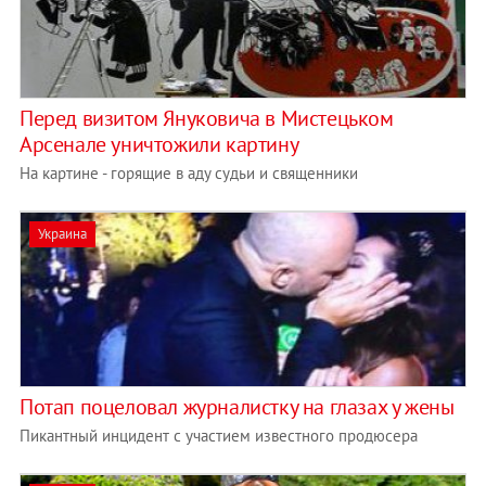
Перед визитом Януковича в Мистецько­м
Арсенале уничтожили картину
На картине - горящие в аду судьи и священники
Украина
Потап поцеловал журналистку на глазах у жены
Пикантный инцидент с участием известного продюсера