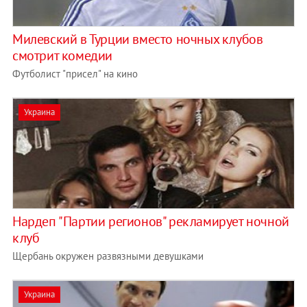
Милевский в Турции вместо ночных клубов
смотрит комедии
Футболист "присел" на кино
Украина
Нардеп "Партии регионов" рекламирует ночной
клуб
Щербань окружен развязными девушками
Украина