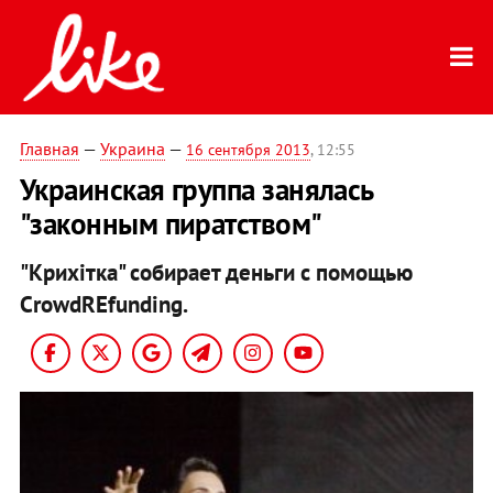
Главная
—
Украина
—
16 сентября 2013
, 12:55
Украинская группа занялась
"законным пиратством"
"Крихітка" собирает деньги с помощью
CrowdREfunding.