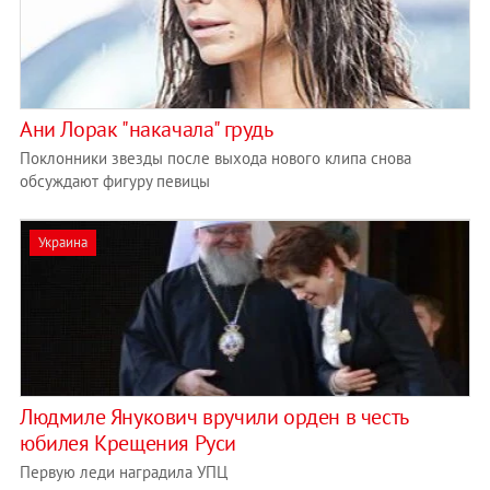
Ани Лорак "накачала" грудь
Поклонники звезды после выхода нового клипа снова
обсуждают фигуру певицы
Украина
Людмиле Янукович вручили орден в честь
юбилея Крещения Руси
Первую леди наградила УПЦ