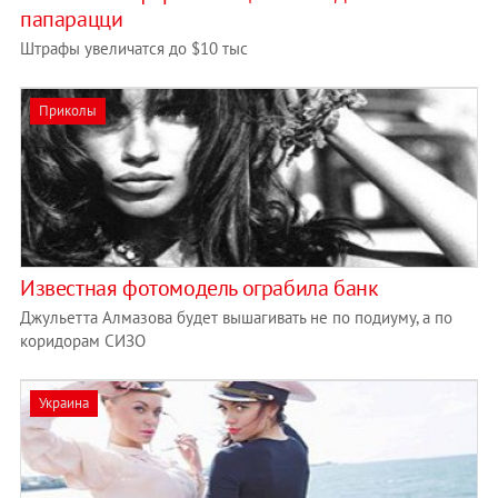
папарацци
Штрафы увеличатся до $10 тыс
Приколы
Известная фотомодель ограбила банк
Джульетта Алмазова будет вышагивать не по подиуму, а по
коридорам СИЗО
Украина