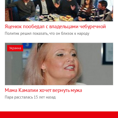
Яценюк пообедал c владельцами чебуречной
Политик решил показать, что он близок к народу
Украина
Мама Камалии хочет вернуть мужа
Пара рассталась 15 лет назад