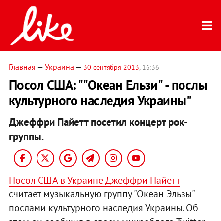
Главная
—
Украина
—
30 сентября 2013
, 16:36
Посол США: ""Океан Ельзи" - послы
культурного наследия Украины"
Джеффри Пайетт посетил концерт рок-
группы.
Посол США в Украине Джеффри Пайетт
считает музыкальную группу "Океан Эльзы"
послами культурного наследия Украины. Об