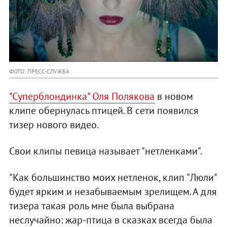
ФОТО: ПРЕСС-СЛУЖБА
"Суперблондинка" Оля Полякова
в новом
клипе обернулась птицей. В сети появился
тизер нового видео.
Свои клипы певица называет "нетленками".
"Как большинство моих нетленок, клип "Люли"
будет ярким и незабываемым зрелищем. А для
тизера такая роль мне была выбрана
неслучайно: жар-птица в сказках всегда была