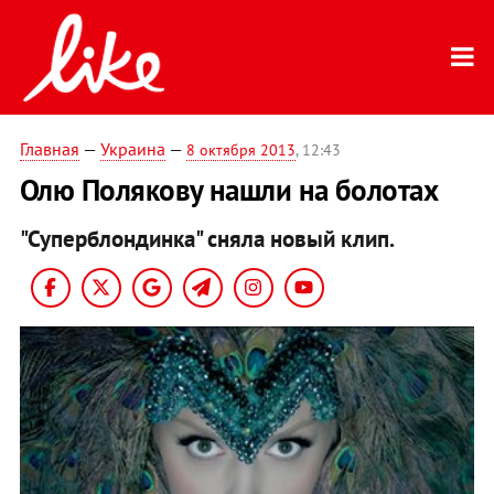
Главная
—
Украина
—
8 октября 2013
, 12:43
Олю Полякову нашли на болотах
"Суперблондинка" сняла новый клип.