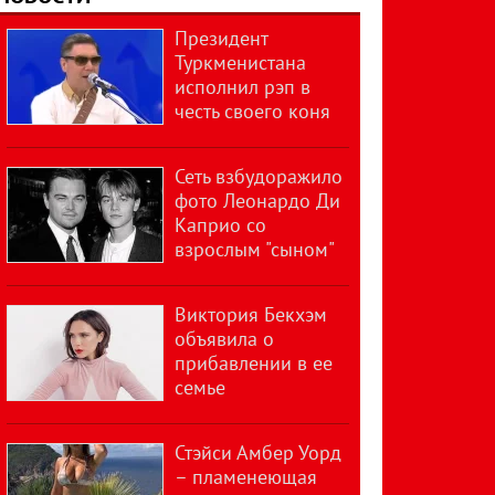
Президент
Туркменистана
исполнил рэп в
честь своего коня
Сеть взбудоражило
фото Леонардо Ди
Каприо со
взрослым "сыном"
Виктория Бекхэм
объявила о
прибавлении в ее
семье
Стэйси Амбер Уорд
– пламенеющая