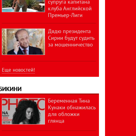
супруга капитана
клуба Английской
Премьер-Лиги
Дядю президента
Сирии будут судить
за мошенничество
Еще новостей!
БИКИНИ
Беременная Тина
Кунаки обнажилась
для обложки
глянца