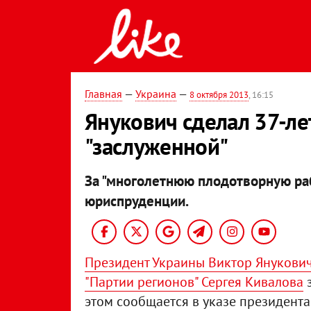
Главная
—
Украина
—
8 октября 2013
, 16:15
Янукович сделал 37-л
"заслуженной"
За "многолетнюю плодотворную ра
юриспруденции.
Президент Украины Виктор Янукови
"Партии регионов" Сергея Кивалова
з
этом сообщается в указе президента