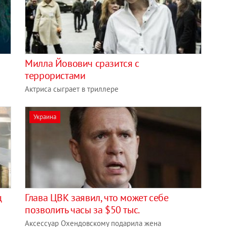
Милла Йовович сразится с
террористами
Актриса сыграет в триллере
Украина
ц
Глава ЦВК заявил, что может себе
позволить часы за $50 тыс.
Аксессуар Охендовскому подарила жена