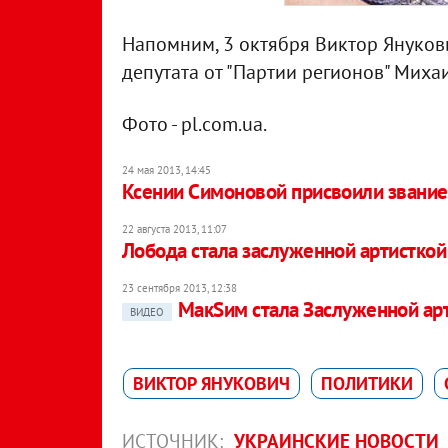
Напомним, 3 октября Виктор Януков
депутата от "Партии регионов" Михаи
Фото - pl.com.ua.
24 мая 2013, 14:45
Ксении Симоновой присвоили звание
22 августа 2013, 11:07
Лобода стала заслуженной артистко
23 сентября 2013, 12:38
МакSим стала Заслуженной ар
ВИДЕО
ВИКТОР ЯНУКОВИЧ
ПОЛИТИКИ
ИСТОЧНИК:
УКРАИНСКИЕ НОВОСТИ