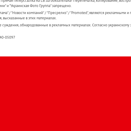
прямая гиперссылка на LB.ua обязательна! Перепечатка, копирование, воспро
ини" и "Украинская Фото Группа" запрещено.
ама" / "Новости компаний" / "Пресрелиз" / "Promoted", являются рекламными и 
я, высказанные в этих материалах.
е суждения, обнародованные в рекламных материалах. Согласно украинскому з
R40-05097