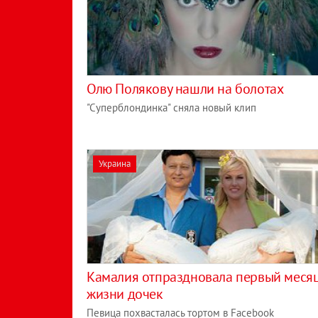
Олю Полякову нашли на болотах
"Суперблондинка" сняла новый клип
Украина
Камалия отпраздновала первый меся
жизни дочек
Певица похвасталась тортом в Facebook