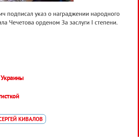
ич подписал указ о награджении народного
ла Чечетова орденом За заслуги I степени.
й Украины
тисткой
СЕРГЕЙ КИВАЛОВ