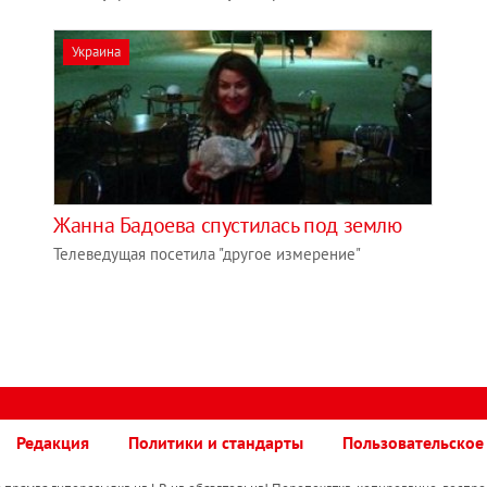
Украина
Жанна Бадоева спустилась под землю
Телеведущая посетила "другое измерение"
Редакция
Политики и стандарты
Пользовательское