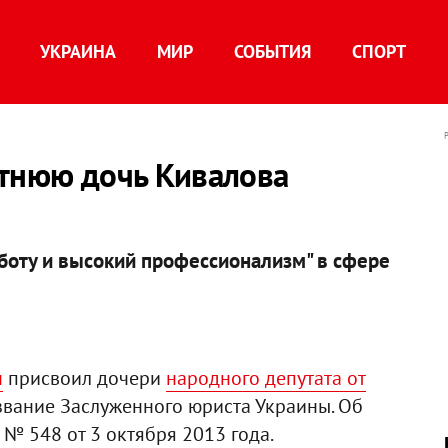
УКРАИНА
МИР
СОБЫТИЯ
СПОРТ
етнюю дочь Кивалова
боту и высокий профессионализм" в сфере
ч
присвоил дочери
народного депутата от
вание Заслуженного юриста Украины. Об
 № 548 от 3 октября 2013 года.