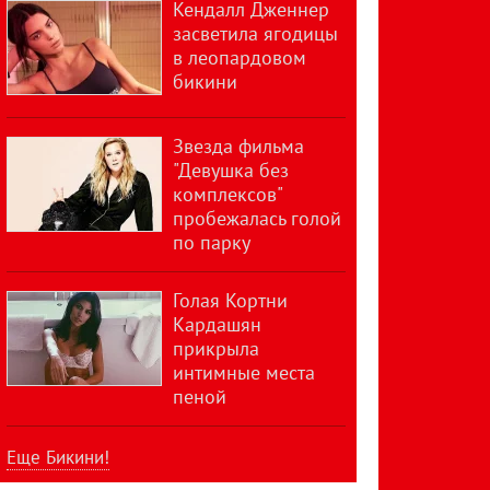
Кендалл Дженнер
засветила ягодицы
в леопардовом
бикини
Звезда фильма
"Девушка без
комплексов"
пробежалась голой
по парку
Голая Кортни
Кардашян
прикрыла
интимные места
пеной
Еще Бикини!