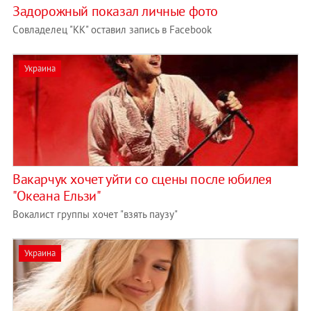
Задорожный показал личные фото
Cовладелец "КК" оставил запись в Facebook
Украина
Вакарчук хочет уйти со сцены после юбилея
"Океана Ельзи"
Вокалист группы хочет "взять паузу"
Украина