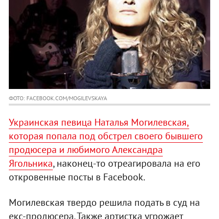
ФОТО: FACEBOOK.COM/MOGILEVSKAYA
Украинская певица Наталья Могилевская,
которая попала под обстрел своего бывшего
продюсера и любимого Александра
Ягольника
, наконец-то отреагировала на его
откровенные посты в Facebook.
Могилевская твердо решила подать в суд на
екс-продюсера. Также артистка угрожает