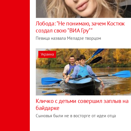
Лобода: "Не понимаю, зачем Костюк
создал свою "ВИА Гру""
Певица назвала Меладзе творцом
Украина
Кличко с детьми совершил заплыв на
байдарке
Сыновья были не в восторге от идеи отца