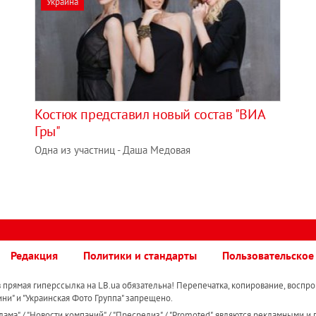
Украина
Костюк представил новый состав "ВИА
Гры"
Одна из участниц - Даша Медовая
Редакция
Политики и стандарты
Пользовательское
прямая гиперссылка на LB.ua обязательна! Перепечатка, копирование, воспро
ини" и "Украинская Фото Группа" запрещено.
ама" / "Новости компаний" / "Пресрелиз" / "Promoted", являются рекламными и 