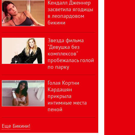
Кендалл Дженнер
засветила ягодицы
в леопардовом
бикини
Звезда фильма
"Девушка без
комплексов"
пробежалась голой
по парку
Голая Кортни
Кардашян
прикрыла
интимные места
пеной
Еще Бикини!