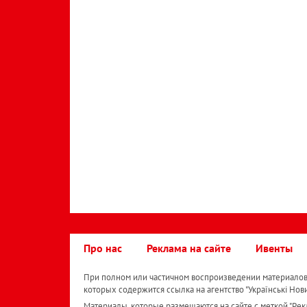
Про нас
Реклама на сайте
Ивенты
При полном или частичном воспроизведении материалов 
которых содержится ссылка на агентство "Українськi Нов
Материалы, которые размещаются на сайте с меткой "Рекл