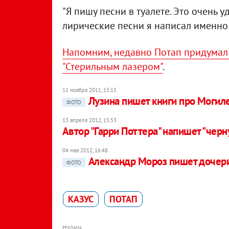
"Я пишу песни в туалете. Это очень у
лирические песни я написал именно в
Напомним, недавно Потап придумал 
"Стерильным лазером"
.
11 ноября 2011, 13:15
Лузина пишет книги про Могил
ФОТО
13 апреля 2012, 15:53
Автор "Гарри Поттера" напишет "чер
04 мая 2012, 16:48
Александр Мороз пишет дочери
ФОТО
КАЗУС
ПОТАП
РЕКЛАМА