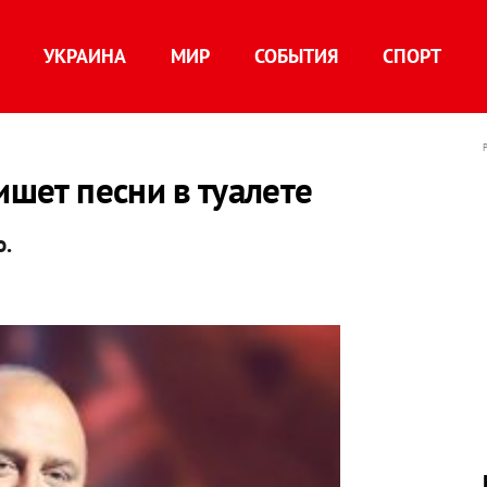
УКРАИНА
МИР
СОБЫТИЯ
СПОРТ
ишет песни в туалете
о.