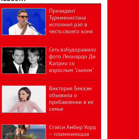
Президент
Туркменистана
исполнил рэп в
честь своего коня
Сеть взбудоражило
фото Леонардо Ди
Каприо со
взрослым "сыном"
Виктория Бекхэм
объявила о
прибавлении в ее
семье
Стэйси Амбер Уорд
– пламенеющая