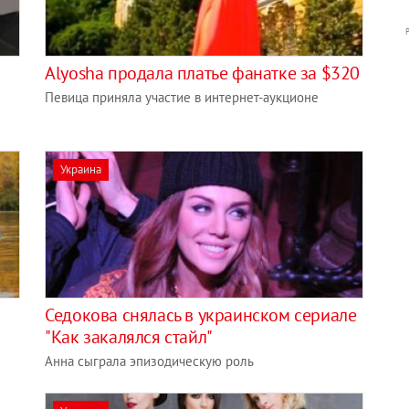
Alyosha продала платье фанатке за $320
Певица приняла участие в интернет-аукционе
Украина
Седокова снялась в украинском сериале
"Как закалялся стайл"
Анна сыграла эпизодическую роль