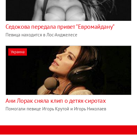
Седокова передала привет "Евромайдану"
Певица находится в Лос-Анджелесе
Украина
Ани Лорак сняла клип о детях-сиротах
Помогали певице Игорь Крутой и Игорь Николаев