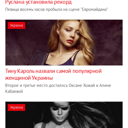
Руслана установила рекорд
Певица восемь часов пробыла на сцене "Евромайдана"
Украина
Тину Кароль назвали самой популярной
женщиной Украины
Второе и третье место досталось Оксане Хожай и Алине
Кабаевой
Украина