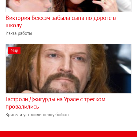
Виктория Бекхэм забыла сына по дороге в
школу
Из-за работы
Мир
Гастроли Джигурды на Урале с треском
провалились
Зрители устроили певцу бойкот