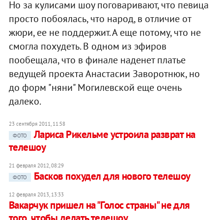
Но за кулисами шоу поговаривают, что певица
просто побоялась, что народ, в отличие от
жюри, ее не поддержит. А еще потому, что не
смогла похудеть. В одном из эфиров
пообещала, что в финале наденет платье
ведущей проекта Анастасии Заворотнюк, но
до форм "няни" Могилевской еще очень
далеко.
23 сентября 2011, 11:58
Лариса Рикельме устроила разврат на
ФОТО
телешоу
21 февраля 2012, 08:29
Басков похудел для нового телешоу
ФОТО
12 февраля 2013, 13:33
Вакарчук пришел на "Голос страны" не для
того, чтобы делать телешоу