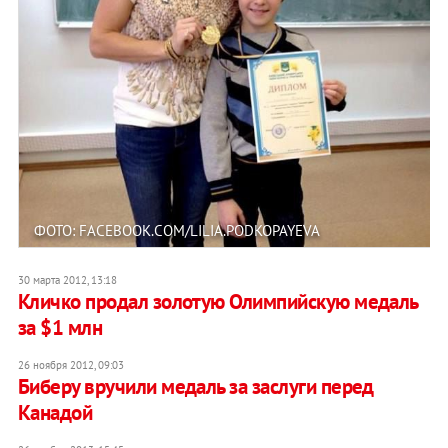
ФОТО: FACEBOOK.COM/LILIA.PODKOPAYEVA
30 марта 2012, 13:18
Кличко продал золотую Олимпийскую медаль
за $1 млн
26 ноября 2012, 09:03
Биберу вручили медаль за заслуги перед
Канадой