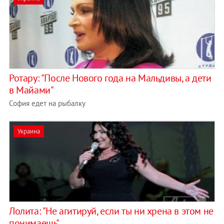
Ротару: "После Нового года на Мальдивы, а дети
в Майами"
София едет на рыбалку
Украина
Лолита: "Не агитируй, если ты ни хрена в этом не
понимаешь"