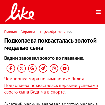
Главная
—
Украина
—
16 декабря 2013
, 15:25
Подкопаева похвасталась золотой
медалью сына
Вадим завоевал золото по плаванию.
Чемпионка мира по гимнастике Лилия
Подкопаева похвасталась первыми успехами
своего сына Вадима в спорте
.
8-летний мальчик завоевал золотую медаль в