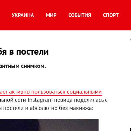
УКРАИНА
МИР
СОБЫТИЯ
СПОРТ
бя в постели
кантным снимком.
ает активно пользоваться социальными
льной сети Instagram певица поделилась с
 постели и абсолютно без макияжа: