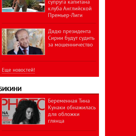
супруга капитана
клуба Английской
Премьер-Лиги
Дядю президента
Сирии будут судить
за мошенничество
Еще новостей!
БИКИНИ
Беременная Тина
Кунаки обнажилась
для обложки
глянца