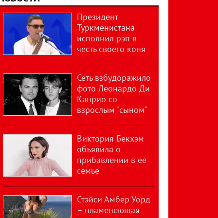
Президент
Туркменистана
исполнил рэп в
честь своего коня
Сеть взбудоражило
фото Леонардо Ди
Каприо со
взрослым "сыном"
Виктория Бекхэм
объявила о
прибавлении в ее
семье
Стэйси Амбер Уорд
– пламенеющая