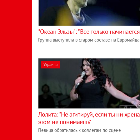
"Океан Эльзы": "Все только начинается
Группа выступила в старом составе на Евромайда
Украина
Лолита: "Не агитируй, если ты ни хрена
этом не понимаешь"
Певица обратилась к коллегам по сцене