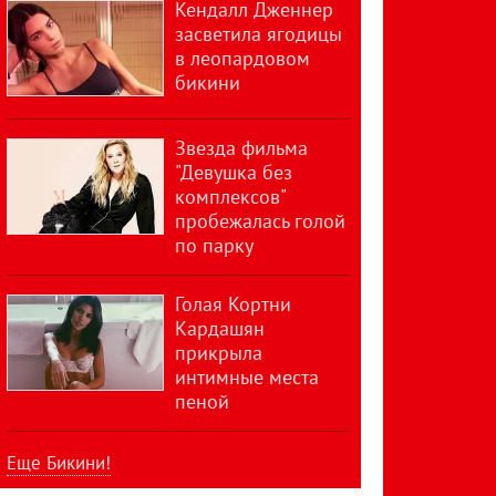
Кендалл Дженнер
засветила ягодицы
в леопардовом
бикини
Звезда фильма
"Девушка без
комплексов"
пробежалась голой
по парку
Голая Кортни
Кардашян
прикрыла
интимные места
пеной
Еще Бикини!