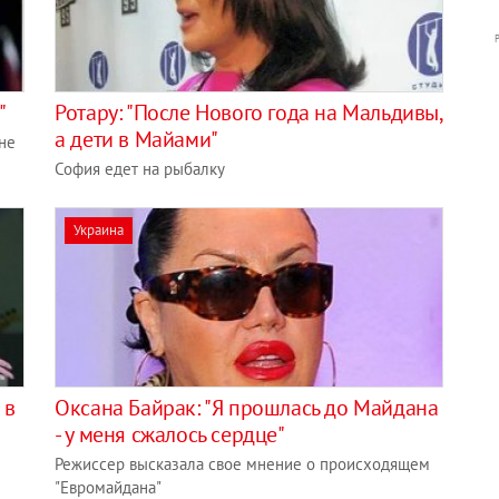
"
Ротару: "После Нового года на Мальдивы,
а дети в Майами"
не
София едет на рыбалку
Украина
 в
Оксана Байрак: "Я прошлась до Майдана
- у меня сжалось сердце"
Режиссер высказала свое мнение о происходящем
"Евромайдана"