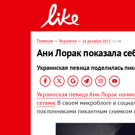
Главная
—
Украина
—
16 декабря 2013
, 11:46
Ани Лорак показала се
Украинская певица поделилась пи
Украинская певица Ани Лорак начин
сетями
. В своем микроблоге в социа
поклонниками пикантным снимком в