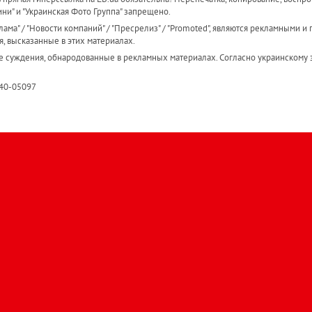
ини" и "Украинская Фото Группа" запрещено.
ама" / "Новости компаний" / "Пресрелиз" / "Promoted", являются рекламными и 
я, высказанные в этих материалах.
е суждения, обнародованные в рекламных материалах. Согласно украинскому з
R40-05097