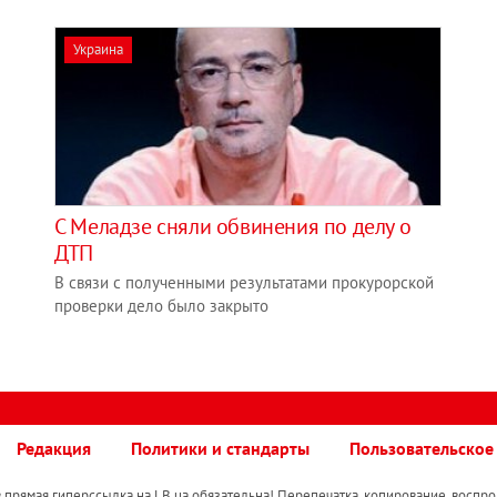
Украина
С Меладзе сняли обвинения по делу о
ДТП
В связи с полученными результатами прокурорской
проверки дело было закрыто
Редакция
Политики и стандарты
Пользовательское
прямая гиперссылка на LB.ua обязательна! Перепечатка, копирование, воспро