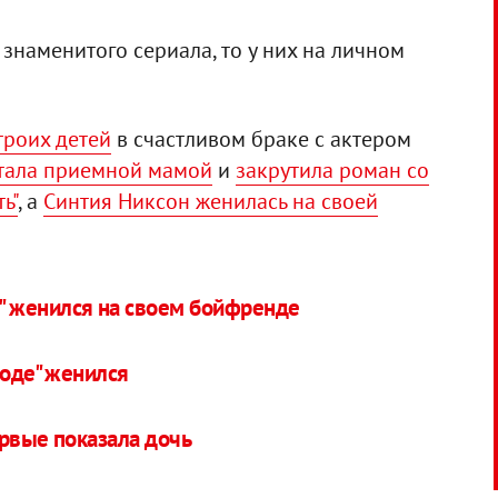
 знаменитого сериала, то у них на личном
троих детей
в счастливом браке с актером
стала приемной мамой
и
закрутила роман со
ь"
, а
Синтия Никсон женилась на своей
е" женился на своем бойфренде
роде" женился
ервые показала дочь