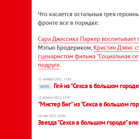
Что касается остальных трех героинь
фронте все в порядке.
Сара Джессика Паркер воспитывает 
Мэтью Бродериком,
Кристин Дэвис 
сценаристом фильма "Социальная сет
подруге
.
31 октября 2011, 13:41
Гей из "Секса в большом город
ФОТО
12 апреля 2012, 13:47
"Мистер Биг" из "Секса в большом го
16 мая 2012, 16:40
Звезда "Секса в большом городе" вп