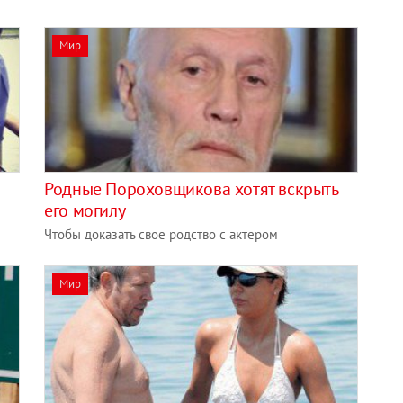
Мир
Родные Пороховщикова хотят вскрыть
его могилу
Чтобы доказать свое родство с актером
Мир