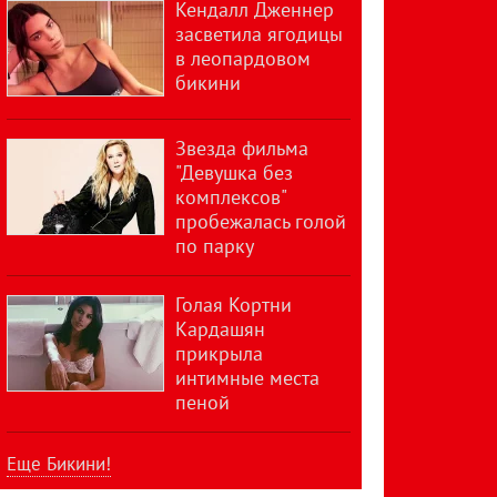
Кендалл Дженнер
засветила ягодицы
в леопардовом
бикини
Звезда фильма
"Девушка без
комплексов"
пробежалась голой
по парку
Голая Кортни
Кардашян
прикрыла
интимные места
пеной
Еще Бикини!