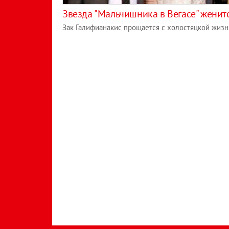
Звезда "Мальчишника в Вегасе" женит
Зак Галифианакис прощается с холостяцкой жиз