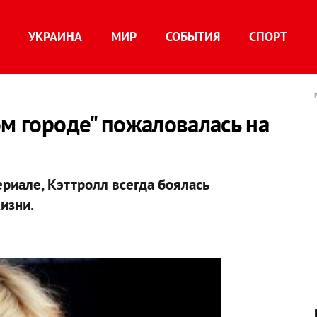
УКРАИНА
МИР
СОБЫТИЯ
СПОРТ
ом городе" пожаловалась на
ериале, Кэттролл всегда боялась
изни.