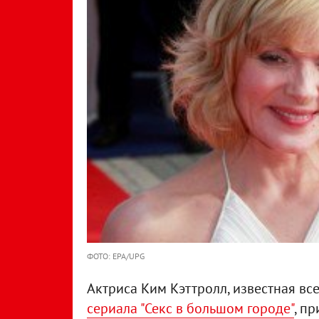
ФОТО: EPA/UPG
Актриса Ким Кэттролл, известная в
сериала "Секс в большом городе"
, п