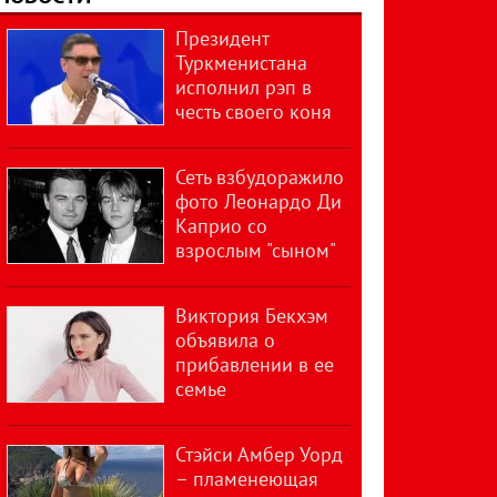
Президент
Туркменистана
исполнил рэп в
честь своего коня
Сеть взбудоражило
фото Леонардо Ди
Каприо со
взрослым "сыном"
Виктория Бекхэм
объявила о
прибавлении в ее
семье
Стэйси Амбер Уорд
– пламенеющая