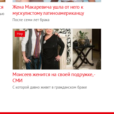
ся
Жена Макаревича ушла от него к
мускулистому латиноамериканцу
нью
После семи лет брака
Мир
Моисеев женится на своей подружке, -
СМИ
С которой давно живет в гражданском браке