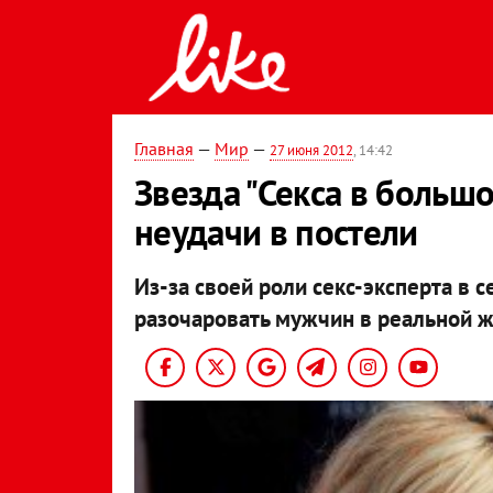
Главная
—
Мир
—
27 июня 2012
, 14:42
Звезда "Секса в больш
неудачи в постели
Из-за своей роли секс-эксперта в с
разочаровать мужчин в реальной ж