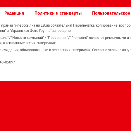
Редакция
Политики и стандарты
Пользовательское
прямая гиперссылка на LB.ua обязательна! Перепечатка, копирование, воспро
ини" и "Украинская Фото Группа" запрещено.
ама" / "Новости компаний" / "Пресрелиз" / "Promoted", являются рекламными и 
я, высказанные в этих материалах.
е суждения, обнародованные в рекламных материалах. Согласно украинскому з
R40-05097