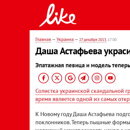
Главная
—
Украина
—
27 декабря 2013
, 17:00
Даша Астафьева украс
Эпатажная певица и модель теперь
Солистка украинской скандальной гр
время является одной из самых отк
К Новому году Даша Астафьева подг
поклонников. Теперь пышные формы