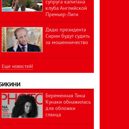
супруга капитана
клуба Английской
Премьер-Лиги
Дядю президента
Сирии будут судить
за мошенничество
Еще новостей!
БИКИНИ
Беременная Тина
Кунаки обнажилась
для обложки
глянца