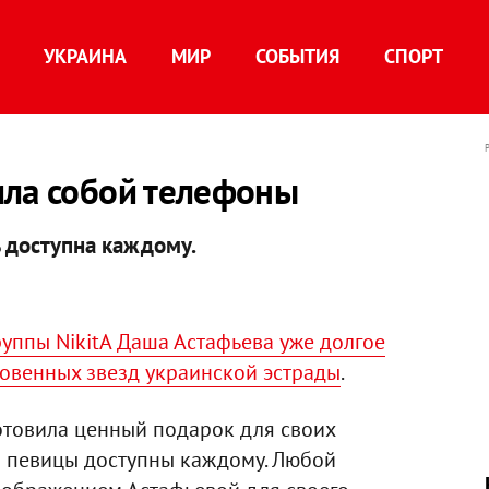
УКРАИНА
МИР
СОБЫТИЯ
СПОРТ
ила собой телефоны
 доступна каждому.
уппы NikitA Даша Астафьева уже долгое
ровенных звезд украинской эстрады
.
отовила ценный подарок для своих
 певицы доступны каждому. Любой