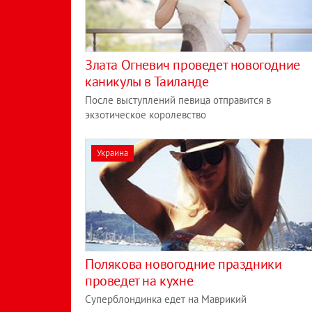
Злата Огневич проведет новогодние
каникулы в Таиланде
После выступлений певица отправится в
экзотическое королевство
Украина
Полякова новогодние праздники
проведет на кухне
Суперблондинка едет на Маврикий