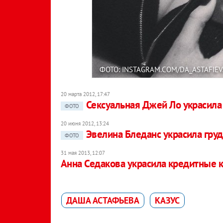
ФОТО: INSTAGRAM.COM/DA_ASTAFIEV
20 марта 2012, 17:47
Сексуальная Джей Ло украсила
ФОТО
20 июня 2012, 13:24
Эвелина Бледанс украсила гру
ФОТО
31 мая 2013, 12:07
Анна Седакова украсила кредитные 
ДАША АСТАФЬЕВА
КАЗУС