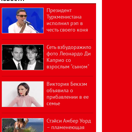
Президент
Туркменистана
исполнил рэп в
честь своего коня
Сеть взбудоражило
фото Леонардо Ди
Каприо со
взрослым "сыном"
Виктория Бекхэм
объявила о
прибавлении в ее
семье
Стэйси Амбер Уорд
– пламенеющая