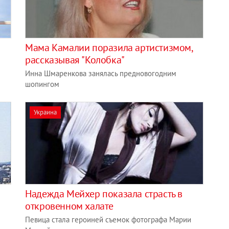
Мама Камалии поразила артистизмом,
рассказывая "Колобка"
Инна Шмаренкова занялась предновогодним
шопингом
Украина
Надежда Мейхер показала страсть в
откровенном халате
Певица стала героиней съемок фотографа Марии