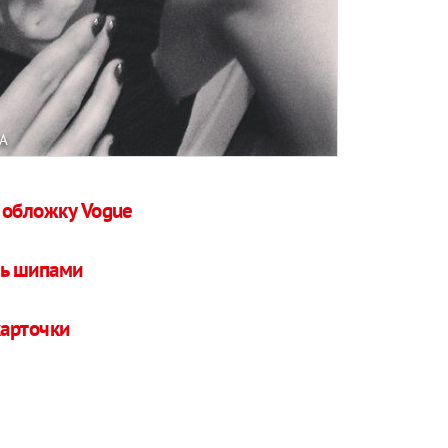
A
 обложку Vogue
дь шипами
карточки