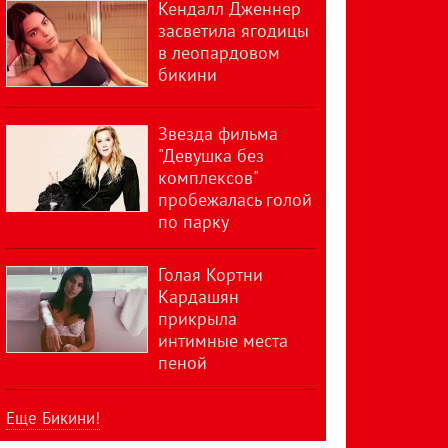
Кендалл Дженнер
засветила ягодицы
в леопардовом
бикини
Звезда фильма
"Девушка без
комплексов"
пробежалась голой
по парку
Голая Кортни
Кардашян
прикрыла
интимные места
пеной
Еще Бикини!