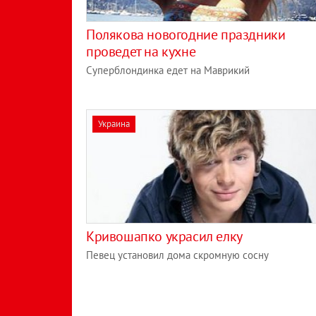
Полякова новогодние праздники
проведет на кухне
Суперблондинка едет на Маврикий
Украина
Кривошапко украсил елку
Певец установил дома скромную сосну