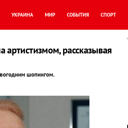
УКРАИНА
МИР
СОБЫТИЯ
СПОРТ
а артистизмом, рассказывая
овогодним шопингом.