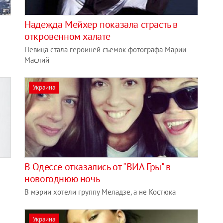
Надежда Мейхер показала страсть в
откровенном халате
Певица стала героиней съемок фотографа Марии
Маслий
Украина
В Одессе отказались от "ВИА Гры" в
новогоднюю ночь
В мэрии хотели группу Меладзе, а не Костюка
Украина