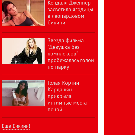
Кендалл Дженнер
засветила ягодицы
в леопардовом
бикини
Звезда фильма
"Девушка без
комплексов"
пробежалась голой
по парку
Голая Кортни
Кардашян
прикрыла
интимные места
пеной
Еще Бикини!