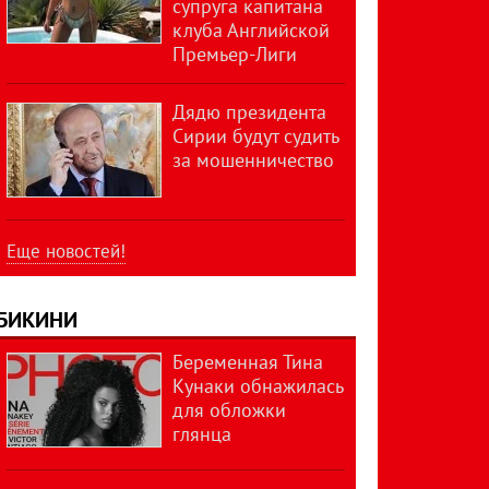
супруга капитана
клуба Английской
Премьер-Лиги
Дядю президента
Сирии будут судить
за мошенничество
Еще новостей!
БИКИНИ
Беременная Тина
Кунаки обнажилась
для обложки
глянца