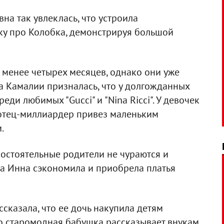
на так увлеклась, что устроила
зку про Колобка, демонстрируя большой
менее четырех месяцев, однако они уже
 Камалии призналась, что у долгожданных
еди любимых "Gucci" и "Nina Ricci". У девочек
 отец-миллиардер привез маленьким
.
состоятельные родители не чураются и
а Инна сэкономила и приобрела платья
казала, что ее дочь накупила детям
Но старомодная бабушка рассказывает внукам