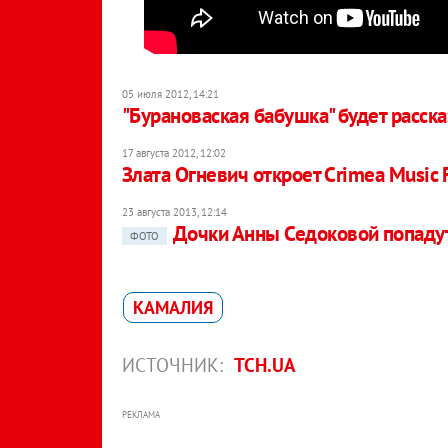
05 июля 2012, 14:21
"Бурановаская бабушка" будет расск
17 августа 2012, 12:02
Злата Огневич откроет Crimea Music F
23 августа 2013, 12:14
Дочки Анны Седоковой попадут
ФОТО
КАМАЛИЯ
ИСТОЧНИК:
ТСН.UA
РЕКЛАМА