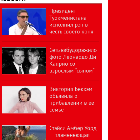
Президент
Туркменистана
исполнил рэп в
честь своего коня
Сеть взбудоражило
фото Леонардо Ди
Каприо со
взрослым "сыном"
Виктория Бекхэм
объявила о
прибавлении в ее
семье
Стэйси Амбер Уорд
– пламенеющая