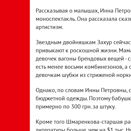
Рассказывая о малышах, Инна Петров
моноспектакль. Она рассказала ска
артистизм.
Звездным двойняшкам Захур сейчас 
привыкают к роскошной жизни. Мама
девочек вагоны брендовых вещей - ср
есть менее восьми комбинезонов, а
девочкам шубки из стриженой норки
Однако, по словам Инны Петровны, 
бюджетной одежды. Поэтому бабушк
примерно по 300 грн. за штуку.
Кроме того Шмаренкова-старшая расс
литературы больше, чем на $1 тыс. 