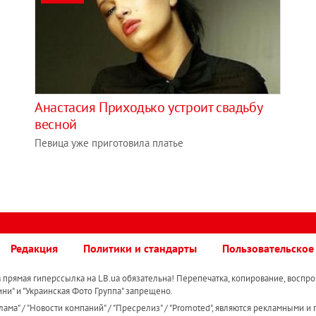
Анастасия Приходько устроит свадьбу
весной
Певица уже приготовила платье
Редакция
Политики и стандарты
Пользовательское
прямая гиперссылка на LB.ua обязательна! Перепечатка, копирование, воспро
ини" и "Украинская Фото Группа" запрещено.
ама" / "Новости компаний" / "Пресрелиз" / "Promoted", являются рекламными и 