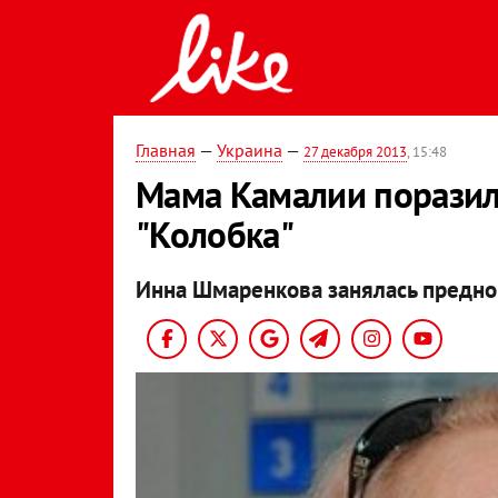
Главная
—
Украина
—
27 декабря 2013
, 15:48
Мама Камалии поразил
"Колобка"
Инна Шмаренкова занялась предн