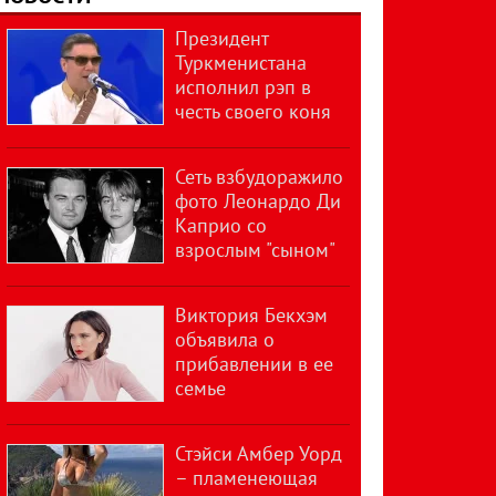
Президент
Туркменистана
исполнил рэп в
честь своего коня
Сеть взбудоражило
фото Леонардо Ди
Каприо со
взрослым "сыном"
Виктория Бекхэм
объявила о
прибавлении в ее
семье
Стэйси Амбер Уорд
– пламенеющая