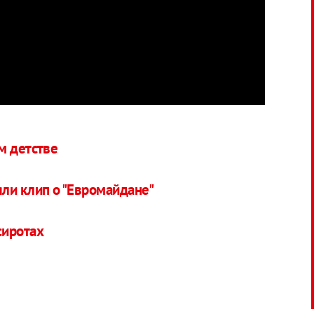
м детстве
яли клип о "Евромайдане"
сиротах