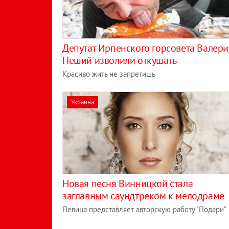
Депутат Ирпенского горсовета Валер
Пеший изволили откушать
Красиво жить не запретишь
Украина
Новая песня Винницкой стала
заглавным саундтреком к мелодраме
Певица представляет авторскую работу "Подари"