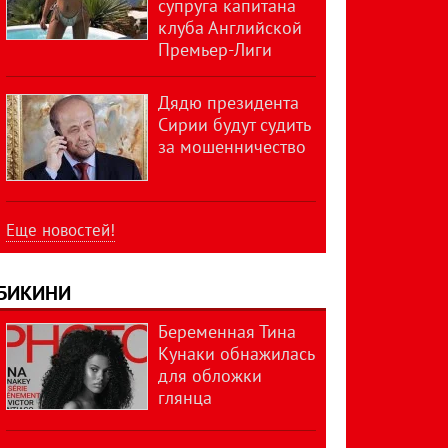
супруга капитана
клуба Английской
Премьер-Лиги
Дядю президента
Сирии будут судить
за мошенничество
Еще новостей!
БИКИНИ
Беременная Тина
Кунаки обнажилась
для обложки
глянца