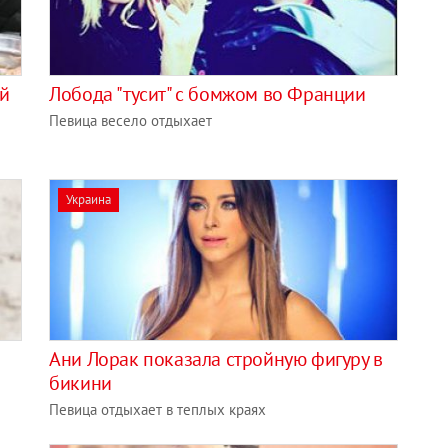
ий
Лобода "тусит" с бомжом во Франции
Певица весело отдыхает
Украина
Ани Лорак показала стройную фигуру в
бикини
Певица отдыхает в теплых краях