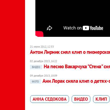
21 июня 2012, 12:53
Антон Лирник снял клип о пионерско
02 декабря 2013, 16:22
На песню Вакарчука "Стена" сн
ВИДЕО
09 декабря 2013, 18:09
Ани Лорак сняла клип о детях-
ФОТО
АННА СЕДОКОВА
ВИДЕО
КЛИП