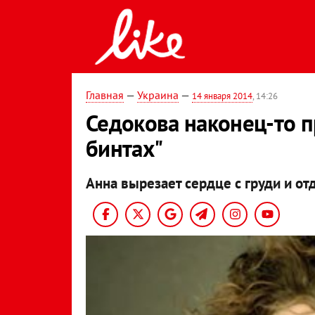
Главная
—
Украина
—
14 января 2014
, 14:26
Седокова наконец-то п
бинтах"
Анна вырезает сердце с груди и от