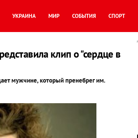
УКРАИНА
МИР
СОБЫТИЯ
СПОРТ
редставила клип о "сердце в
дает мужчине, который пренебрег им.