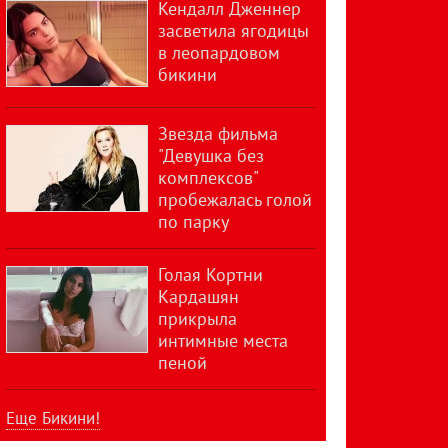
Кендалл Дженнер
засветила ягодицы
в леопардовом
бикини
Звезда фильма
"Девушка без
комплексов"
пробежалась голой
по парку
Голая Кортни
Кардашян
прикрыла
интимные места
пеной
Еще Бикини!