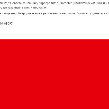
ама" / "Новости компаний" / "Пресрелиз" / "Promoted", являются рекламными и 
я, высказанные в этих материалах.
е суждения, обнародованные в рекламных материалах. Согласно украинскому з
R40-05097