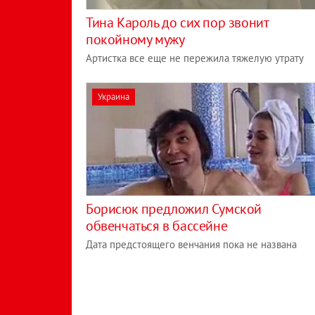
Тина Кароль до сих пор звонит
покойному мужу
Артистка все еще не пережила тяжелую утрату
Украина
Борисюк предложил Сумской
обвенчаться в бассейне
Дата предстоящего венчания пока не названа