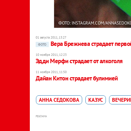
ФОТО: INSTAGRAM.COM/ANNASEDOK
01 августа 2011, 13:27
Вера Брежнева страдает перво
ФОТО
10 ноября 2011, 12:23
Эдди Мерфи страдает от алкоголя
11 ноября 2011, 11:50
Дайан Китон страдает булимией
АННА СЕДОКОВА
КАЗУС
ВЕЧЕРИ
РЕКЛАМА