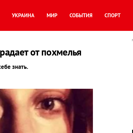
УКРАИНА
МИР
СОБЫТИЯ
СПОРТ
традает от похмелья
ебе знать.