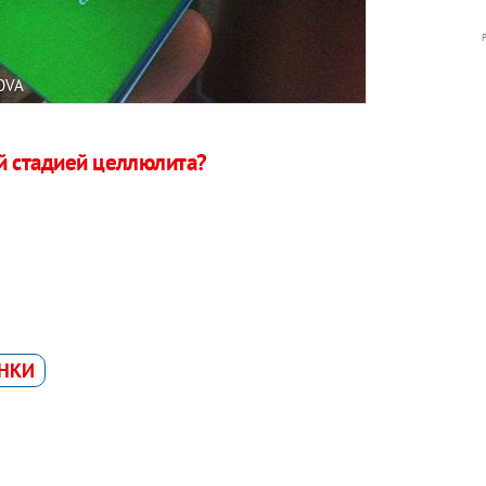
OVA
й стадией целлюлита?
НКИ