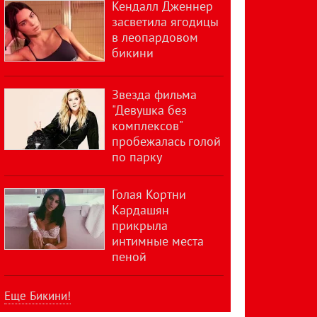
Кендалл Дженнер
засветила ягодицы
в леопардовом
бикини
Звезда фильма
"Девушка без
комплексов"
пробежалась голой
по парку
Голая Кортни
Кардашян
прикрыла
интимные места
пеной
Еще Бикини!