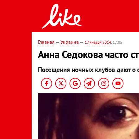
Главная
—
Украина
—
17 января 2014
, 17:05
Анна Седокова часто с
Посещения ночных клубов дают о с