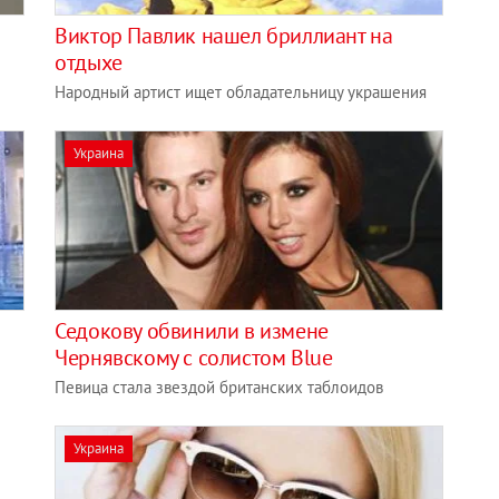
Виктор Павлик нашел бриллиант на
отдыхе
Народный артист ищет обладательницу украшения
Украина
Седокову обвинили в измене
Чернявскому с солистом Blue
Певица стала звездой британских таблоидов
Украина