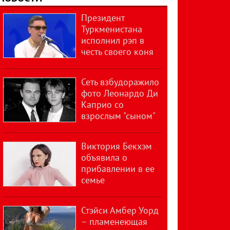
Президент
Туркменистана
исполнил рэп в
честь своего коня
Сеть взбудоражило
фото Леонардо Ди
Каприо со
взрослым "сыном"
Виктория Бекхэм
объявила о
прибавлении в ее
семье
Стэйси Амбер Уорд
– пламенеющая