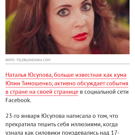
ФОТО: TELEBLONDINKA.COM
Наталья Юсупова, больше известная как кума
Юлии Тимошенко, активно обсуждает события
в стране на своей странице
в социальной сети
Facebook.
23-го января Юсупова написала о том, что
прекратила тешить себя иллюзиями, когда
узнала как силовики поиздевались над 17-