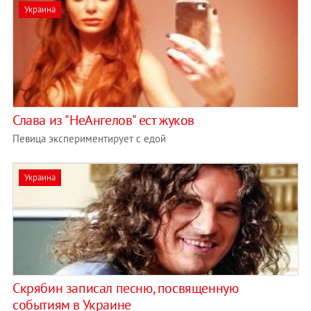
Украина
Слава из "НеАнгелов" ест жуков
Певица экспериментирует с едой
Украина
Скрябин записал песню, посвященную
событиям в Украине