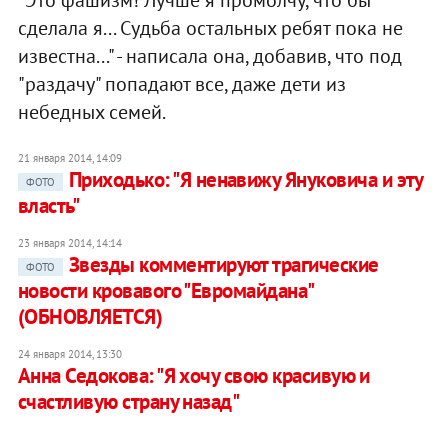
"Это фашизм! Лучше я промолчу, что бы
сделала я... Судьба остальных ребят пока не
известна..." - написала она, добавив, что под
"раздачу" попадают все, даже дети из
небедных семей.
21 января 2014, 14:09
Приходько: "Я ненавижу Януковича и эту
ФОТО
власть"
23 января 2014, 14:14
​Звезды комментируют трагические
ФОТО
новости кровавого "Евромайдана"
(ОБНОВЛЯЕТСЯ)
24 января 2014, 13:30
Анна Седокова: "Я хочу свою красивую и
счастливую страну назад"