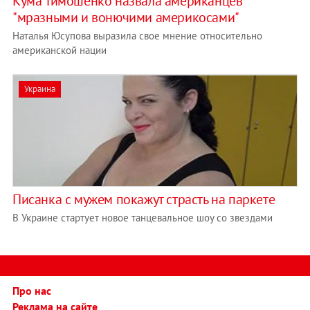
Кума Тимошенко назвала американцев
"мразными и вонючими америкосами"
Наталья Юсупова выразила свое мнение относительно
американской нации
Украина
Писанка с мужем покажут страсть на паркете
В Украине стартует новое танцевальное шоу со звездами
Про нас
Реклама на сайте