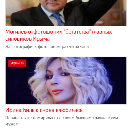
Могилев отфотошопил "богатства" главных
силовиков Крыма
На фотографиях фотошопом размыты часы
Украина
Ирина Билык снова влюбилась
Певица также помирилась со своим бывшим гражданским
мужем