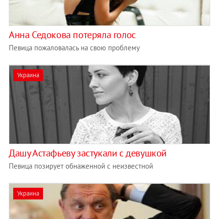
Анна Седокова потеряла голос
Певица пожаловалась на свою проблему
Украина
Дашу Астафьеву застукали с девушкой
Певица позирует обнаженной с неизвестной
Украина