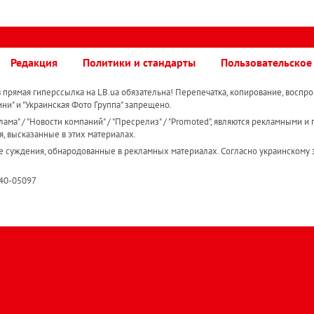
Редакция
Политики и стандарты
Пользовательское
прямая гиперссылка на LB.ua обязательна! Перепечатка, копирование, воспро
ини" и "Украинская Фото Группа" запрещено.
ама" / "Новости компаний" / "Пресрелиз" / "Promoted", являются рекламными и 
я, высказанные в этих материалах.
е суждения, обнародованные в рекламных материалах. Согласно украинскому з
R40-05097