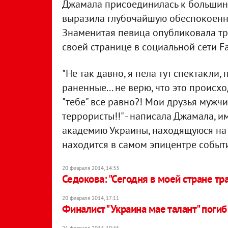
Джамала присоединилась к большинст
выразила глубочайшую обеспокоенно
Знаменитая певица опубликовала т
своей странице в социальной сети F
"Не так давно, я пела тут спектакли, 
раненные... не верю, что это происхо
"тебе" все равно?! Мои друзья мужчи
террористы!!" - написала Джамала, 
академию Украины, находящуюся на
находится в самом эпицентре событ
20 февраля 2014, 14:33
Седокова: "Сегодня в моей стране тр
20 февраля 2014, 17:11
Финалист "Украина мае талант" погиб