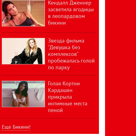
Кендалл Дженнер
засветила ягодицы
в леопардовом
бикини
Звезда фильма
"Девушка без
комплексов"
пробежалась голой
по парку
Голая Кортни
Кардашян
прикрыла
интимные места
пеной
Еще Бикини!