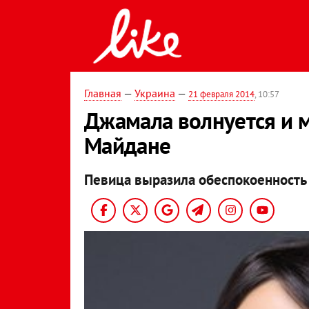
Главная
—
Украина
—
21 февраля 2014
, 10:57
Джамала волнуется и м
Майдане
Певица выразила обеспокоенность 