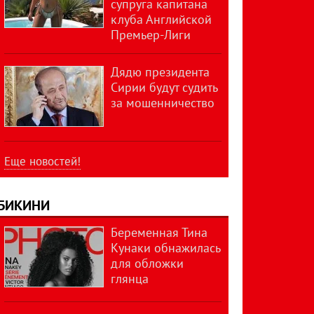
супруга капитана
клуба Английской
Премьер-Лиги
Дядю президента
Сирии будут судить
за мошенничество
Еще новостей!
БИКИНИ
Беременная Тина
Кунаки обнажилась
для обложки
глянца