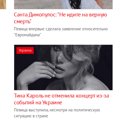
Санта Димопулос: "Не идите на верную
смерть"
Певица впервые сделала заявление относительно
"Евромайдана"
Украина
Тина Кароль не отменила концерт из-за
событий на Украине
Певица выступила, несмотря на политическую
ситуацию в стране