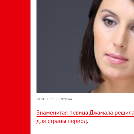
ФОТО: ПРЕСС-СЛУЖБА
Знаменитая певица Джамала решила 
для страны период
.