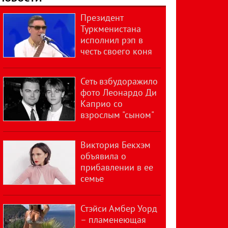
Президент
Туркменистана
исполнил рэп в
честь своего коня
Сеть взбудоражило
фото Леонардо Ди
Каприо со
взрослым "сыном"
Виктория Бекхэм
объявила о
прибавлении в ее
семье
Стэйси Амбер Уорд
– пламенеющая