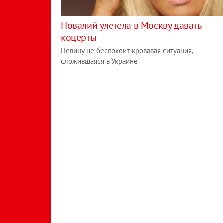
Повалий улетела в Москву давать
коцерты
Певицу не беспокоит кровавая ситуация,
сложившаяся в Украине