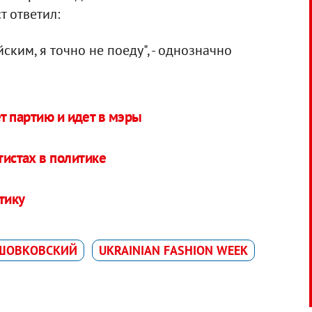
т ответил:
ским, я точно не поеду", - однозначно
т партию и идет в мэры
тистах в политике
тику
 ШОВКОВСКИЙ
UKRAINIAN FASHION WEEK