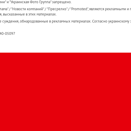
ини" и "Украинская Фото Группа" запрещено.
ама" / "Новости компаний" / "Пресрелиз" / "Promoted", являются рекламными и 
я, высказанные в этих материалах.
е суждения, обнародованные в рекламных материалах. Согласно украинскому з
R40-05097