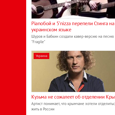
Pianoбой и 5’nizza перепели Стинга на
украинском языке
Шуров и Бабкин создали кавер-версию на песню
"Fragile"
Украина
Кузьма не сожалеет об отделении Кр
Артист понимает, что крымчане хотели отделитьс
жить в России