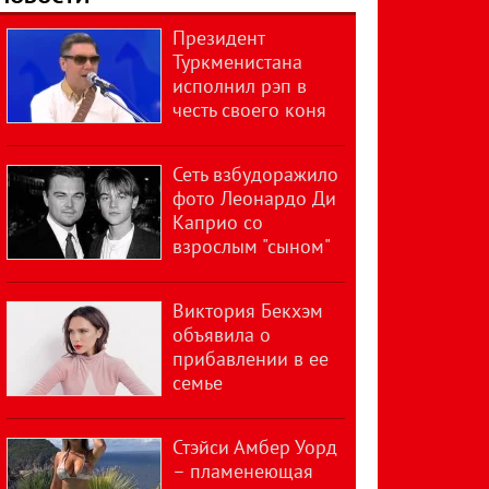
Президент
Туркменистана
исполнил рэп в
честь своего коня
Сеть взбудоражило
фото Леонардо Ди
Каприо со
взрослым "сыном"
Виктория Бекхэм
объявила о
прибавлении в ее
семье
Стэйси Амбер Уорд
– пламенеющая