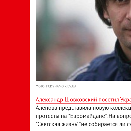
ФОТО: FCDYNAMO.KIEV.UA
Александр Шовковский посетил Укр
Аленова представила новую коллекц
протесты на "Евромайдане". На вопр
"Светская жизнь" "не собирается ли 