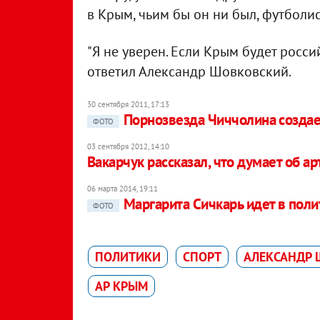
в Крым, чьим бы он ни был, футболис
"Я не уверен. Если Крым будет россий
ответил Александр Шовковский.
30 сентября 2011, 17:13
Порнозвезда Чиччолина создае
ФОТО
03 сентября 2012, 14:10
Вакарчук рассказал, что думает об ар
06 марта 2014, 19:11
Маргарита Сичкарь идет в поли
ФОТО
ПОЛИТИКИ
СПОРТ
АЛЕКСАНДР
АР КРЫМ