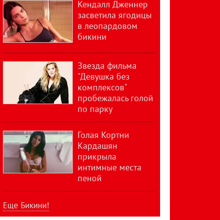
Кендалл Дженнер
засветила ягодицы
в леопардовом
бикини
Звезда фильма
"Девушка без
комплексов"
пробежалась голой
по парку
Голая Кортни
Кардашян
прикрыла
интимные места
пеной
Еще Бикини!