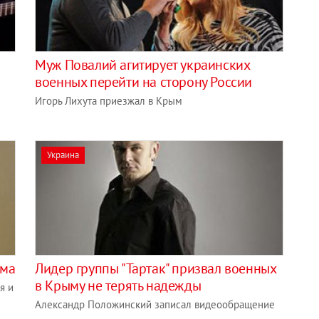
Муж Повалий агитирует украинских
военных перейти на сторону России
Игорь Лихута приезжал в Крым
Украина
ыма
Лидер группы "Тартак" призвал военных
в Крыму не терять надежды
я и
Александр Положинский записал видеообращение