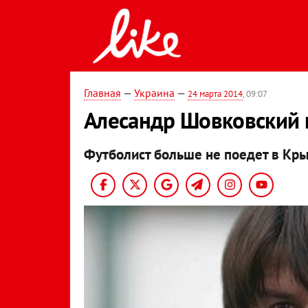
Главная
—
Украина
—
24 марта 2014
, 09:07
Алесандр Шовковский 
Футболист больше не поедет в Крым