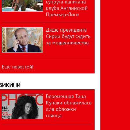
супруга капитана
клуба Английской
Премьер-Лиги
Дядю президента
Сирии будут судить
за мошенничество
Еще новостей!
БИКИНИ
Беременная Тина
Кунаки обнажилась
для обложки
глянца