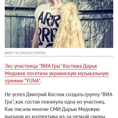
ФОТО: VK.COM/ID237590300
Экс-участница "ВИА Гры" Костюка Дарья
Медовая посетила украинскую музыкальную
премию "YUNA"
.
Не успел Дмитрий Костюк создать группу "ВИА
Гра", как состав покинула одна из участниц.
Как писали многие СМИ Дарью Медовую
выгнали из коллектива из-за резкой смены