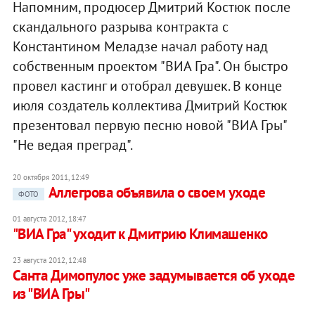
Напомним, продюсер Дмитрий Костюк после
скандального разрыва контракта с
Константином Меладзе начал работу над
собственным проектом "ВИА Гра". Он быстро
провел кастинг и отобрал девушек. В конце
июля создатель коллектива Дмитрий Костюк
презентовал первую песню новой "ВИА Гры"
"Не ведая преград".
20 октября 2011, 12:49
Аллегрова объявила о своем уходе
ФОТО
01 августа 2012, 18:47
"ВИА Гра" уходит к Дмитрию Климашенко
23 августа 2012, 12:48
Санта Димопулос уже задумывается об уходе
из "ВИА Гры"