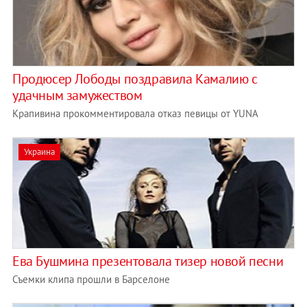
Продюсер Лободы поздравила Камалию с
удачным замужеством
Крапивина прокомментировала отказ певицы от YUNA
Украина
Ева Бушмина презентовала тизер новой песни
Съемки клипа прошли в Барселоне